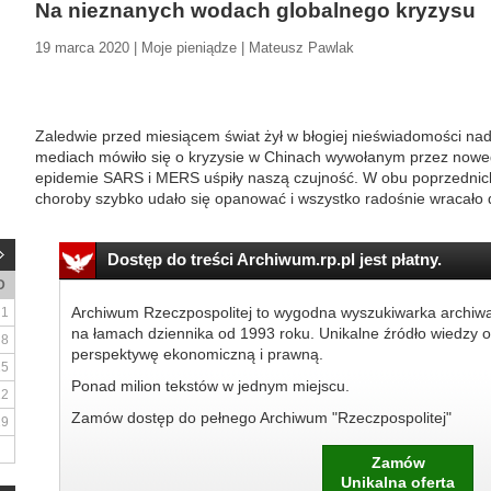
Na nieznanych wodach globalnego kryzysu
19 marca 2020 | Moje pieniądze | Mateusz Pawlak
Zaledwie przed miesiącem świat żył w błogiej nieświadomości na
mediach mówiło się o kryzysie w Chinach wywołanym przez nowe
epidemie SARS i MERS uśpiły naszą czujność. W obu poprzednic
choroby szybko udało się opanować i wszystko radośnie wracało d
Dostęp do treści Archiwum.rp.pl jest płatny.
D
Archiwum Rzeczpospolitej to wygodna wyszukiwarka archiw
1
na łamach dziennika od 1993 roku. Unikalne źródło wiedzy o
8
perspektywę ekonomiczną i prawną.
15
Ponad milion tekstów w jednym miejscu.
22
Zamów dostęp do pełnego Archiwum "Rzeczpospolitej"
29
Zamów
Unikalna oferta