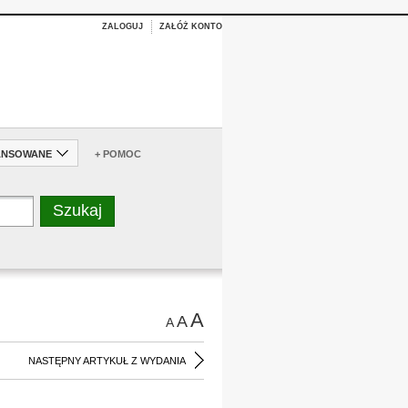
ZALOGUJ
ZAŁÓŻ KONTO
ANSOWANE
+ POMOC
A
A
A
NASTĘPNY ARTYKUŁ Z WYDANIA