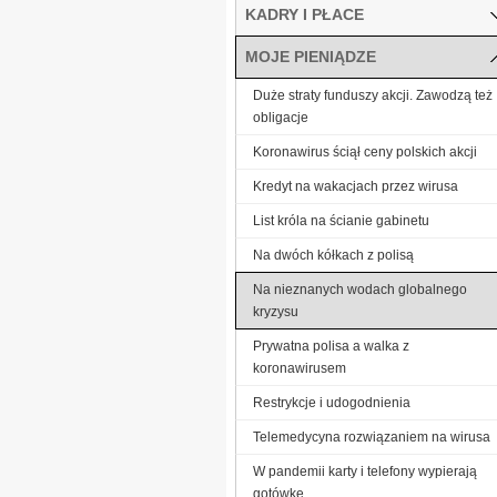
KADRY I PŁACE
MOJE PIENIĄDZE
Duże straty funduszy akcji. Zawodzą też
obligacje
Koronawirus ściął ceny polskich akcji
Kredyt na wakacjach przez wirusa
List króla na ścianie gabinetu
Na dwóch kółkach z polisą
Na nieznanych wodach globalnego
kryzysu
Prywatna polisa a walka z
koronawirusem
Restrykcje i udogodnienia
Telemedycyna rozwiązaniem na wirusa
W pandemii karty i telefony wypierają
gotówkę