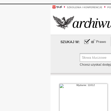
SZKOLENIA I KONFERENCJE
PO
Prawo
SZUKAJ W:
Chcesz uzyskać dostę