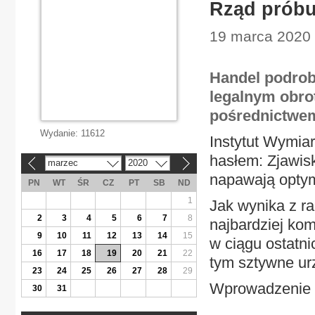
Rząd próbu
19 marca 2020 
Handel podrob
legalnym obro
pośrednictwem
Wydanie:
11612
Instytut Wymiar
hasłem: Zjawis
marzec
2020
«
»
napawają opty
PN
WT
ŚR
CZ
PT
SB
ND
1
Jak wynika z ra
2
3
4
5
6
7
8
najbardziej ko
9
10
11
12
13
14
15
w ciągu ostatni
16
17
18
19
20
21
22
tym sztywne ur
23
24
25
26
27
28
29
Wprowadzenie u
30
31