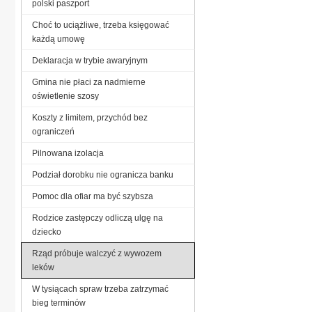
polski paszport
Choć to uciążliwe, trzeba księgować
każdą umowę
Deklaracja w trybie awaryjnym
Gmina nie płaci za nadmierne
oświetlenie szosy
Koszty z limitem, przychód bez
ograniczeń
Pilnowana izolacja
Podział dorobku nie ogranicza banku
Pomoc dla ofiar ma być szybsza
Rodzice zastępczy odliczą ulgę na
dziecko
Rząd próbuje walczyć z wywozem
leków
W tysiącach spraw trzeba zatrzymać
bieg terminów