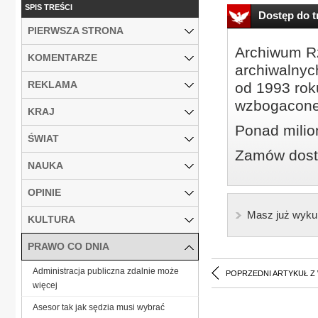
SPIS TREŚCI
Dostęp do tr
PIERWSZA STRONA
Archiwum Rz
KOMENTARZE
archiwalnyc
REKLAMA
od 1993 roku
wzbogacone
KRAJ
Ponad milio
ŚWIAT
Zamów dostę
NAUKA
OPINIE
Masz już wyku
KULTURA
PRAWO CO DNIA
Administracja publiczna zdalnie może
POPRZEDNI ARTYKUŁ Z
więcej
Asesor tak jak sędzia musi wybrać