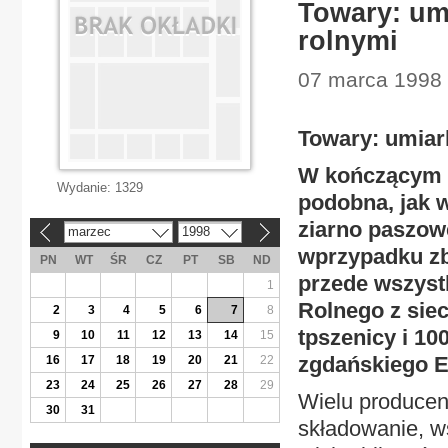
Towary: um
rolnymi
07 marca 1998 
Towary: umiar
W kończącym s
Wydanie:
1329
podobna, jak 
ziarno paszowe
marzec
1998
«
»
wprzypadku z
PN
WT
ŚR
CZ
PT
SB
ND
przede wszyst
1
Rolnego z sie
2
3
4
5
6
7
8
tpszenicy i 10
9
10
11
12
13
14
15
zgdańskiego E
16
17
18
19
20
21
22
23
24
25
26
27
28
29
Wielu producen
30
31
składowanie, w