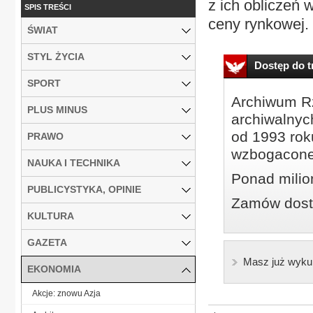
z ich obliczeń
SPIS TREŚCI
ceny rynkowej. Z
ŚWIAT
STYL ŻYCIA
Dostęp do tr
SPORT
Archiwum Rz
PLUS MINUS
archiwalnyc
od 1993 roku
PRAWO
wzbogacone
NAUKA I TECHNIKA
Ponad milio
PUBLICYSTYKA, OPINIE
Zamów dostę
KULTURA
GAZETA
Masz już wyku
EKONOMIA
Akcje: znowu Azja