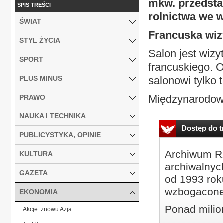
mkw. przedsta
SPIS TREŚCI
rolnictwa we w
ŚWIAT
Francuska wi
STYL ŻYCIA
Salon jest wizy
SPORT
francuskiego. 
PLUS MINUS
salonowi tylko 
Międzynarodowy
PRAWO
NAUKA I TECHNIKA
Dostęp do tr
PUBLICYSTYKA, OPINIE
Archiwum Rz
KULTURA
archiwalnyc
GAZETA
od 1993 roku
wzbogacone
EKONOMIA
Ponad milio
Akcje: znowu Azja