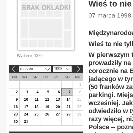
Wieś to nie
07 marca 1998 
Międzynarodow
Wieś to nie ty
W pierwszym t
Wydanie:
1329
prowadziły na
marzec
1998
corocznie na 
«
»
PN
WT
ŚR
CZ
PT
SB
ND
jadącego w ty
1
(50 franków za
2
3
4
5
6
7
8
parkingi. Miej
9
10
11
12
13
14
15
wcześniej. Ja
16
17
18
19
20
21
22
odwiedziło w t
23
24
25
26
27
28
29
razy więcej, n
30
31
Polsce -- poz