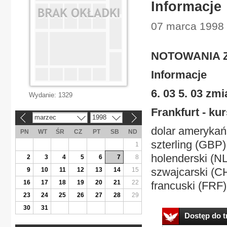
Informacje
07 marca 1998 
NOTOWANIA ZE
Informacje
6. 03 5. 03 zm
Wydanie:
1329
Frankfurt - ku
marzec
1998
«
»
dolar amerykańsk
PN
WT
ŚR
CZ
PT
SB
ND
szterling (GBP) 
1
holenderski (NLG
2
3
4
5
6
7
8
szwajcarski (CHF
9
10
11
12
13
14
15
16
17
18
19
20
21
22
francuski (FRF) 
23
24
25
26
27
28
29
30
31
Dostęp do tr