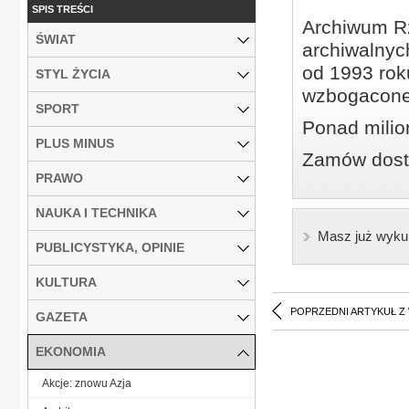
SPIS TREŚCI
Archiwum Rz
ŚWIAT
archiwalnyc
od 1993 roku
STYL ŻYCIA
wzbogacone
SPORT
Ponad milio
PLUS MINUS
Zamów dostę
PRAWO
NAUKA I TECHNIKA
Masz już wyku
PUBLICYSTYKA, OPINIE
KULTURA
POPRZEDNI ARTYKUŁ Z
GAZETA
EKONOMIA
Akcje: znowu Azja