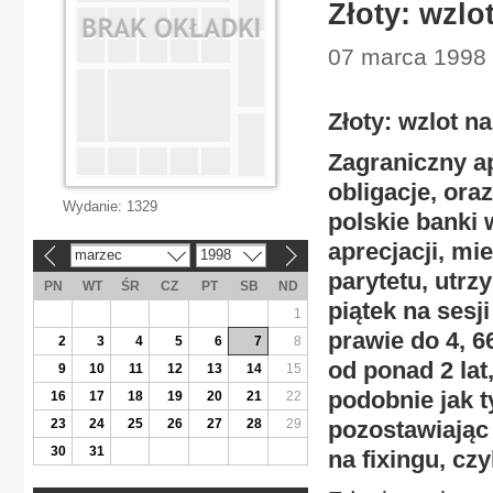
Złoty: wzlo
07 marca 1998 
Złoty: wzlot n
Zagraniczny ap
obligacje, or
Wydanie:
1329
polskie banki 
aprecjacji, m
marzec
1998
«
»
parytetu, utr
PN
WT
ŚR
CZ
PT
SB
ND
piątek na sesj
1
prawie do 4, 
2
3
4
5
6
7
8
od ponad 2 lat
9
10
11
12
13
14
15
podobnie jak t
16
17
18
19
20
21
22
23
24
25
26
27
28
29
pozostawiając 
30
31
na fixingu, cz