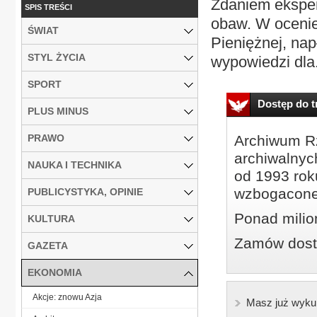
Zdaniem ekspe
SPIS TREŚCI
obaw. W ocenie
ŚWIAT
Pieniężnej, nap
STYL ŻYCIA
wypowiedzi dla.
SPORT
Dostęp do tr
PLUS MINUS
PRAWO
Archiwum Rz
archiwalnyc
NAUKA I TECHNIKA
od 1993 roku
wzbogacone
PUBLICYSTYKA, OPINIE
Ponad milio
KULTURA
Zamów dostę
GAZETA
EKONOMIA
Akcje: znowu Azja
Masz już wyku