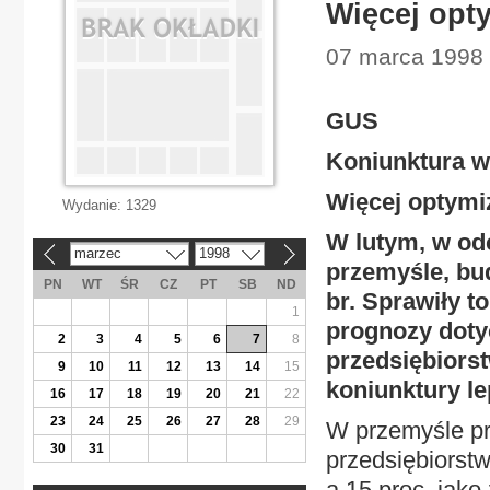
Więcej opt
07 marca 1998 
GUS
Koniunktura w
Więcej optym
Wydanie:
1329
W lutym, w od
marzec
1998
«
»
przemyśle, bud
PN
WT
ŚR
CZ
PT
SB
ND
br. Sprawiły t
1
prognozy dotyc
2
3
4
5
6
7
8
przedsiębiorst
9
10
11
12
13
14
15
koniunktury le
16
17
18
19
20
21
22
23
24
25
26
27
28
29
W przemyśle p
30
31
przedsiębiorstw
a 15 proc. jako 