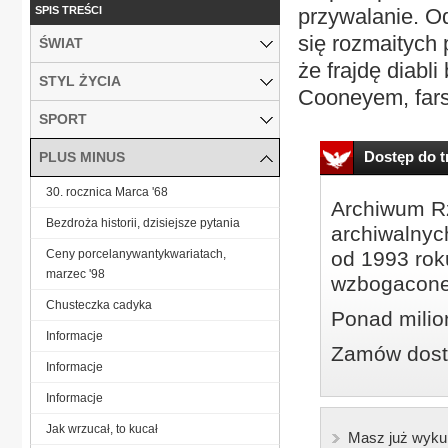
SPIS TREŚCI
przywalanie. O
się rozmaitych 
ŚWIAT
że frajdę diabl
STYL ŻYCIA
Cooneyem, fars
SPORT
Dostęp do tr
PLUS MINUS
30. rocznica Marca '68
Archiwum Rz
Bezdroża historii, dzisiejsze pytania
archiwalnyc
Ceny porcelanywantykwariatach,
od 1993 roku
marzec '98
wzbogacone
Chusteczka cadyka
Ponad milio
Informacje
Zamów dostę
Informacje
Informacje
Jak wrzucał, to kucał
Masz już wyku