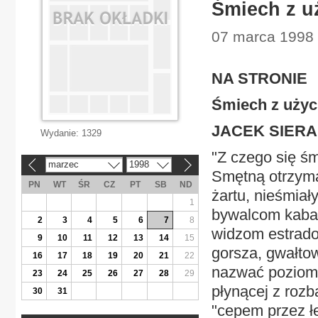
Śmiech z u
07 marca 1998 |
NA STRONIE
Śmiech z uży
JACEK SIERA
Wydanie:
1329
"Z czego się śm
marzec
1998
«
»
Smętną otrzymał
PN
WT
ŚR
CZ
PT
SB
ND
żartu, nieśmiał
1
bywalcom kabar
2
3
4
5
6
7
8
widzom estrad
9
10
11
12
13
14
15
gorsza, gwałtow
16
17
18
19
20
21
22
nazwać poziomem
23
24
25
26
27
28
29
płynącej z rozb
30
31
"cepem przez ł