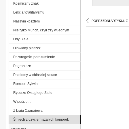
Kosmiczny znak
Lekcja totalitaryzmu
POPRZEDNI ARTYKUŁ Z
Naszym kosztem
Nie tylko Munch, czyli trzy w jednym
Orły Białe
Ołowiany płaszcz
Po wrogości porozumienie
Pogranicze
Przełomy w chińskiej sztuce
Romeo i Sylwia
Rycerze Okrągłego Stołu
W poście. ..
Z kraju Czapajewa
Śmiech z użyciem szarych komórek