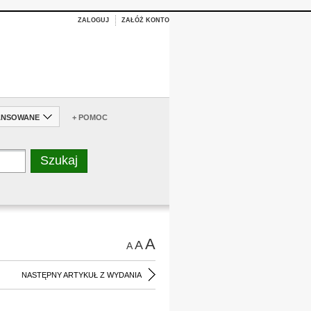
ZALOGUJ
ZAŁÓŻ KONTO
ANSOWANE
+ POMOC
A
A
A
NASTĘPNY ARTYKUŁ Z WYDANIA