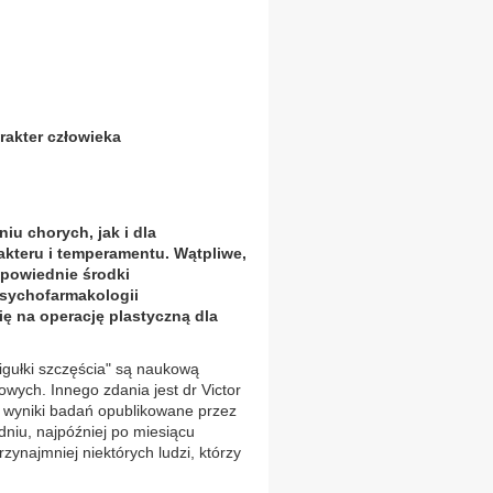
akter człowieka
u chorych, jak i dla
kteru i temperamentu. Wątpliwe,
dpowiednie środki
psychofarmakologii
ę na operację plastyczną dla
igułki szczęścia" są naukową
wych. Innego zdania jest dr Victor
e wyniki badań opublikowane przez
dniu, najpóźniej po miesiącu
ynajmniej niektórych ludzi, którzy