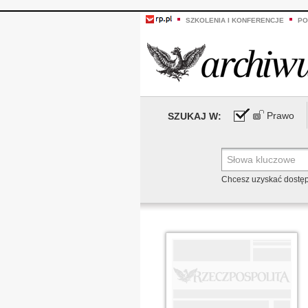
SZKOLENIA I KONFERENCJE
PO
Prawo
SZUKAJ W:
Chcesz uzyskać dostę