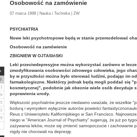
Osobowość na zamówienie
07 marca 1998 | Nauka i Technika | ZW
PSYCHIATRIA
Nowe leki psychotropowe będą w stanie przemodelować char
Osobowość na zamówienie
ZBIGNIEW W OJTASIńSKI
Leki przeciwdepresyjne można wykorzystać zarówno w leczeni
zmodyfikowania osobowości zdrowego człowieka, jego chara
by w przyszłości można było sterować ludźmi, podając im o
D
farmakologiczne. Niektórzy jednak będą mogli poddać się "
1
kosmetycznej", podobnie jak obecnie wiele osób decyduje si
poprawienia urody.
8
Większość psychiatrów jeszcze niedawno uważała, że wszelkie "p
15
bzdurą i wymysłem wyłącznie autorów powieści fantastycznonauko
22
Reus z Uniwersytetu Kalifornijskiego w San Francisco. Najnowsz
29
niego w "American Journal of Psychiatry" sugerują, że już po tygo
zażywania leków, może się zmienić samopoczucie i zachowanie prz
nigdy nie chorowali na depresję.