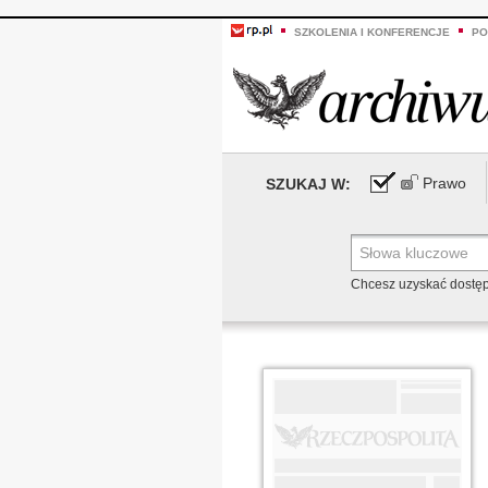
SZKOLENIA I KONFERENCJE
PO
Prawo
SZUKAJ W:
Chcesz uzyskać dostę