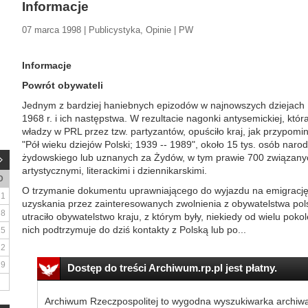
Informacje
07 marca 1998 | Publicystyka, Opinie | PW
Informacje
Powrót obywateli
Jednym z bardziej haniebnych epizodów w najnowszych dziejach 
1968 r. i ich następstwa. W rezultacie nagonki antysemickiej, któr
władzy w PRL przez tzw. partyzantów, opuściło kraj, jak przypom
"Pół wieku dziejów Polski; 1939 -- 1989", około 15 tys. osób nar
żydowskiego lub uznanych za Żydów, w tym prawie 700 związany
artystycznymi, literackimi i dziennikarskimi.
D
O trzymanie dokumentu uprawniającego do wyjazdu na emigrację ł
1
uzyskania przez zainteresowanych zwolnienia z obywatelstwa pol
8
utraciło obywatelstwo kraju, z którym były, niekiedy od wielu poko
nich podtrzymuje do dziś kontakty z Polską lub po...
15
22
29
Dostęp do treści Archiwum.rp.pl jest płatny.
Archiwum Rzeczpospolitej to wygodna wyszukiwarka archiw