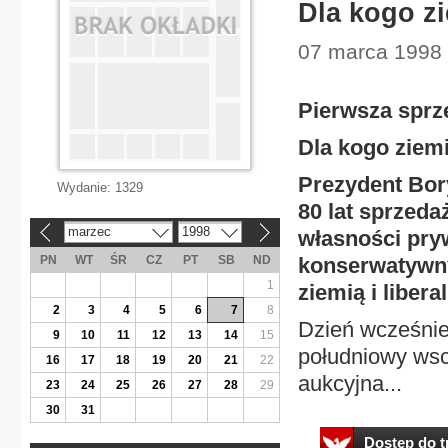
Dla kogo z
07 marca 1998 
Pierwsza sprz
Dla kogo ziem
Prezydent Bor
Wydanie:
1329
80 lat sprzeda
marzec
1998
własności pryw
«
»
PN
WT
ŚR
CZ
PT
SB
ND
konserwatywn
1
ziemią i libera
2
3
4
5
6
7
8
Dzień wcześnie
9
10
11
12
13
14
15
południowy wsc
16
17
18
19
20
21
22
aukcyjna...
23
24
25
26
27
28
29
30
31
Dostęp do tr