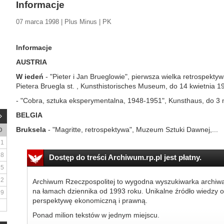
Informacje
07 marca 1998 | Plus Minus | PK
Informacje
AUSTRIA
W iedeń
- "Pieter i Jan Brueglowie", pierwsza wielka retrospekt
Pietera Bruegla st. , Kunsthistorisches Museum, do 14 kwietnia 19
- "Cobra, sztuka eksperymentalna, 1948-1951", Kunsthaus, do 3 
BELGIA
Bruksela
- "Magritte, retrospektywa", Muzeum Sztuki Dawnej,...
D
1
8
Dostęp do treści Archiwum.rp.pl jest płatny.
15
22
Archiwum Rzeczpospolitej to wygodna wyszukiwarka archiw
na łamach dziennika od 1993 roku. Unikalne źródło wiedzy o
29
perspektywę ekonomiczną i prawną.
Ponad milion tekstów w jednym miejscu.