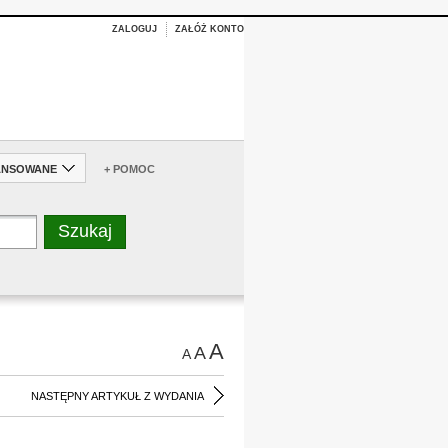
ZALOGUJ
ZAŁÓŻ KONTO
ANSOWANE
+ POMOC
A
A
A
NASTĘPNY ARTYKUŁ Z WYDANIA