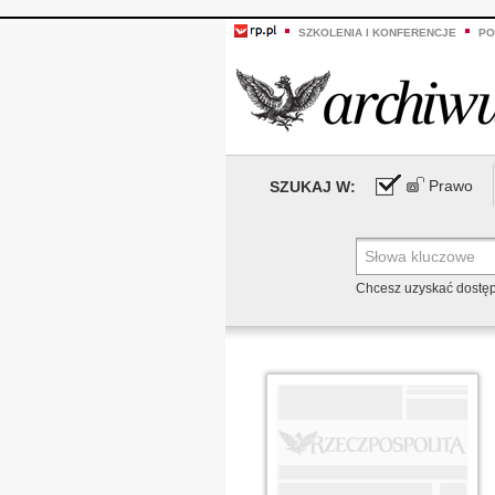
SZKOLENIA I KONFERENCJE
PO
Prawo
SZUKAJ W:
Chcesz uzyskać dostę