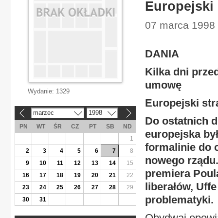
Europejski 
07 marca 1998 
DANIA
Kilka dni prz
umowę
Wydanie:
1329
Europejski st
marzec
1998
«
»
Do ostatnich 
PN
WT
ŚR
CZ
PT
SB
ND
europejska by
1
formalinie do
2
3
4
5
6
7
8
nowego rządu.
9
10
11
12
13
14
15
premiera Poul
16
17
18
19
20
21
22
liberałów, Uff
23
24
25
26
27
28
29
problematyki.
30
31
Obydwaj opowi