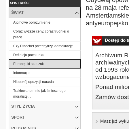
SPIS TREŚCI
na 28 maja refe
ŚWIAT
Amsterdamskieg
antyeuropejsko.
Atomowe porozumienie
Coraz wyższe ceny, coraz trudniej o
pracę
Dostęp do tr
Czy Pinochet przechytrzył demokrację
Archiwum Rz
Definicja pocałunku
archiwalnyc
Europejski straszak
od 1993 roku
Informacje
wzbogacone
Niepokój opozycji narasta
Ponad milio
Traktowano mnie jak śmiesznego
Zamów dostę
moralistę. ..
STYL ŻYCIA
SPORT
Masz już wyku
PLUS MINUS