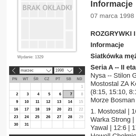
Informacje
07 marca 1998 |
ROZGRYWKI I 
Informacje
Siatkówka mę
Wydanie:
1329
Seria A -- II et
marzec
1998
«
»
Nysa -- Stilon 
PN
WT
ŚR
CZ
PT
SB
ND
Mostostal ZA K
1
(8:15, 15:10, 8
2
3
4
5
6
7
8
Morze Bosman S
9
10
11
12
13
14
15
16
17
18
19
20
21
22
1. Mostostal | 
23
24
25
26
27
28
29
Warka Strong | 
30
31
Yawal | 12:6 | 1
Howell Chełmiec