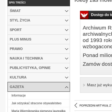
SPIS TREŚCI
ŚWIAT
Dostęp do tr
STYL ŻYCIA
Archiwum Rz
SPORT
archiwalnyc
PLUS MINUS
od 1993 roku
wzbogacone
PRAWO
Ponad milio
NAUKA I TECHNIKA
Zamów dostę
PUBLICYSTYKA, OPINIE
KULTURA
Masz już wyku
GAZETA
Informacje
Jak odzyskać stracone obywatelstwo
POPRZEDNI ARTYKUŁ Z
Maria Wiernikowska pierwszą laureatką