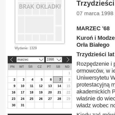
Trzydzieśc
07 marca 1998 
MARZEC '68
Kuroń i Modze
Orła Białego
Wydanie:
1329
Trzydzieści l
marzec
1998
«
»
Rozpędzenie i p
PN
WT
ŚR
CZ
PT
SB
ND
ormowców, w ie
1
Uniwersytetu W
2
3
4
5
6
7
8
protestacyjną 
9
10
11
12
13
14
15
akademickich P
16
17
18
19
20
21
22
właśnie do wiec
23
24
25
26
27
28
29
władz wobec no
30
31
Kiedy zaś mówi 