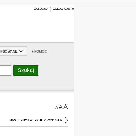
ZALOGUJ
ZAŁÓŻ KONTO
ANSOWANE
+ POMOC
A
A
A
NASTĘPNY ARTYKUŁ Z WYDANIA