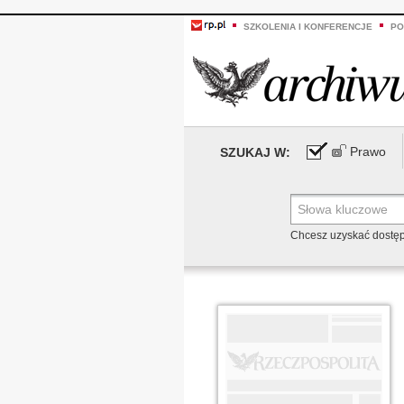
SZKOLENIA I KONFERENCJE
PO
Prawo
SZUKAJ W:
Chcesz uzyskać dostę