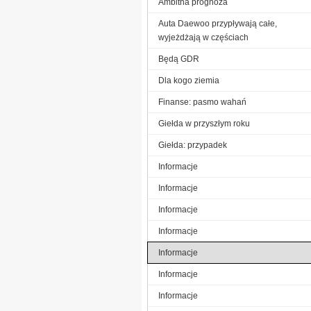
Ambitna prognoza
Auta Daewoo przypływają całe,
wyjeżdżają w częściach
Będą GDR
Dla kogo ziemia
Finanse: pasmo wahań
Giełda w przyszłym roku
Giełda: przypadek
Informacje
Informacje
Informacje
Informacje
Informacje
Informacje
Informacje