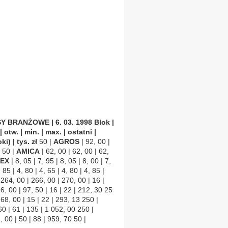
Y BRANŻOWE | 6. 03. 1998
Blok |
otw. | min. | max. | ostatni |
i) | tys. zł
50 |
AGROS
| 92, 00 |
0 50 |
AMICA
| 62, 00 | 62, 00 | 62,
EX
| 8, 05 | 7, 95 | 8, 05 | 8, 00 | 7,
 85 | 4, 80 | 4, 65 | 4, 80 | 4, 85 |
 264, 00 | 266, 00 | 270, 00 | 16 |
96, 00 | 97, 50 | 16 | 22 | 212, 30 25
268, 00 | 15 | 22 | 293, 13 250 |
 60 | 61 | 135 | 1 052, 00 250 |
, 00 | 50 | 88 | 959, 70 50 |