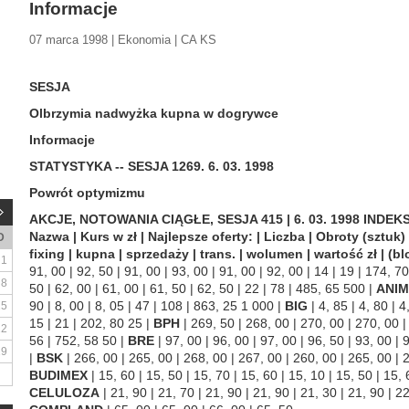
Informacje
07 marca 1998 | Ekonomia | CA KS
SESJA
Olbrzymia nadwyżka kupna w dogrywce
Informacje
STATYSTYKA -- SESJA 1269. 6. 03. 1998
Powrót optymizmu
AKCJE, NOTOWANIA CIĄGŁE, SESJA 415 | 6. 03. 1998 INDEKS
Nazwa | Kurs w zł | Najlepsze oferty: | Liczba | Obroty (sztuk) | 
D
fixing | kupna | sprzedaży | trans. | wolumen | wartość zł | (blok
1
91, 00 | 92, 50 | 91, 00 | 93, 00 | 91, 00 | 92, 00 | 14 | 19 | 174, 7
8
50 | 62, 00 | 61, 00 | 61, 50 | 62, 50 | 22 | 78 | 485, 65 500 |
ANIM
90 | 8, 00 | 8, 05 | 47 | 108 | 863, 25 1 000 |
BIG
| 4, 85 | 4, 80 | 4,
15
15 | 21 | 202, 80 25 |
BPH
| 269, 50 | 268, 00 | 270, 00 | 270, 00 |
22
56 | 752, 58 50 |
BRE
| 97, 00 | 96, 00 | 97, 00 | 96, 50 | 93, 00 | 
29
|
BSK
| 266, 00 | 265, 00 | 268, 00 | 267, 00 | 260, 00 | 265, 00 | 
BUDIMEX
| 15, 60 | 15, 50 | 15, 70 | 15, 60 | 15, 10 | 15, 50 | 15,
CELULOZA
| 21, 90 | 21, 70 | 21, 90 | 21, 90 | 21, 30 | 21, 90 | 22