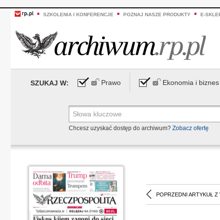
SZKOLENIA I KONFERENCJE
POZNAJ NASZE PRODUKTY
E-SKLE
Prawo
Ekonomia i biznes
SZUKAJ W:
Chcesz uzyskać dostęp do archiwum?
Zobacz ofertę
POPRZEDNI ARTYKUŁ Z