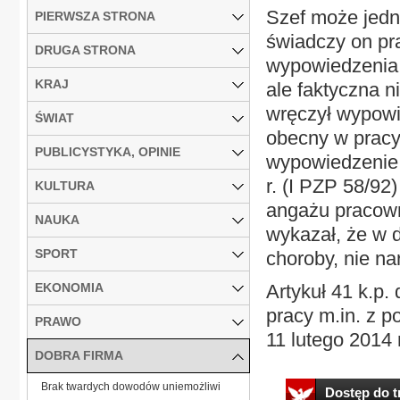
Szef może jedn
PIERWSZA STRONA
świadczy on pra
DRUGA STRONA
wypowiedzenia 
KRAJ
ale faktyczna n
wręczył wypowi
ŚWIAT
obecny w pracy 
PUBLICYSTYKA, OPINIE
wypowiedzenie 
r. (I PZP 58/92
KULTURA
angażu pracown
NAUKA
wykazał, że w 
SPORT
choroby, nie nar
EKONOMIA
Artykuł 41 k.p
pracy m.in. z p
PRAWO
11 lutego 2014 r
DOBRA FIRMA
Brak twardych dowodów uniemożliwi
Dostęp do tr