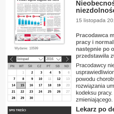
Nieobecnoś
niezdolnoś
15 listopada 20
Pracodawca mo
pracy i norma
następnie po 
Wydanie:
10599
przedstawiła z
listopad
2016
«
»
Pracodawcy ni
PN
WT
ŚR
CZ
PT
SB
ND
usprawiedliwio
1
2
3
4
5
6
powodu choroby)
7
8
9
10
11
12
13
rozwiązania um
14
15
16
17
18
19
20
kodeksu pracy.
21
22
23
24
25
26
27
28
29
30
zmieniającego.
Lekarz po de
SPIS TREŚCI