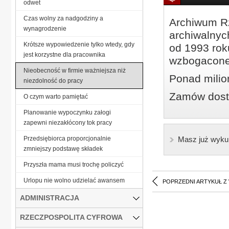
odwet
Czas wolny za nadgodziny a
Archiwum Rz
wynagrodzenie
archiwalnyc
Krótsze wypowiedzenie tylko wtedy, gdy
od 1993 roku
jest korzystne dla pracownika
wzbogacone
Nieobecność w firmie ważniejsza niż
Ponad milio
niezdolność do pracy
Zamów dostę
O czym warto pamiętać
Planowanie wypoczynku załogi
zapewni niezakłócony tok pracy
Przedsiębiorca proporcjonalnie
Masz już wyku
zmniejszy podstawę składek
Przyszła mama musi trochę policzyć
Urlopu nie wolno udzielać awansem
POPRZEDNI ARTYKUŁ Z
ADMINISTRACJA
RZECZPOSPOLITA CYFROWA