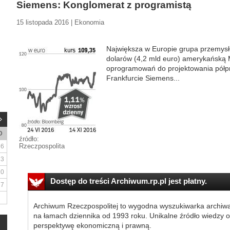
Siemens: Konglomerat z programistą
15 listopada 2016 | Ekonomia
Największa w Europie grupa przemysł
dolarów (4,2 mld euro) amerykańską M
oprogramowań do projektowania półpr
Frankfurcie Siemens...
D
źródło:
Rzeczpospolita
6
13
20
Dostęp do treści Archiwum.rp.pl jest płatny.
27
Archiwum Rzeczpospolitej to wygodna wyszukiwarka archiw
na łamach dziennika od 1993 roku. Unikalne źródło wiedzy o
perspektywę ekonomiczną i prawną.