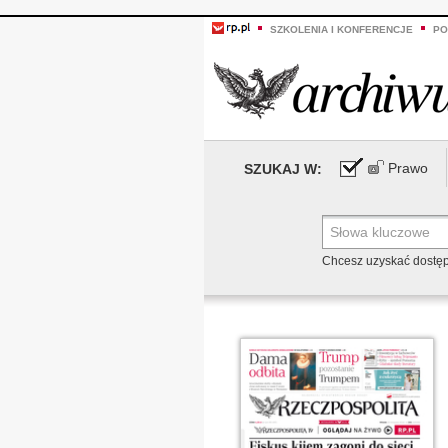
SZKOLENIA I KONFERENCJE
PO
Prawo
SZUKAJ W:
Chcesz uzyskać dostę