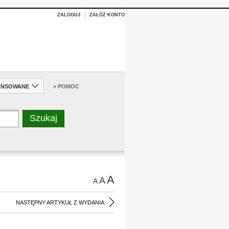
ZALOGUJ
ZAŁÓŻ KONTO
ANSOWANE
+ POMOC
A
A
A
NASTĘPNY ARTYKUŁ Z WYDANIA