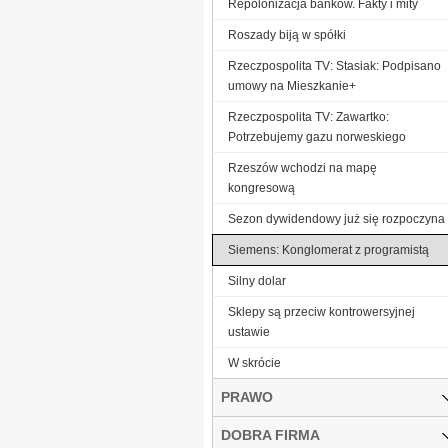
Repolonizacja banków. Fakty i mity
Roszady biją w spółki
Rzeczpospolita TV: Stasiak: Podpisano
umowy na Mieszkanie+
Rzeczpospolita TV: Zawartko:
Potrzebujemy gazu norweskiego
Rzeszów wchodzi na mapę
kongresową
Sezon dywidendowy już się rozpoczyna
Siemens: Konglomerat z programistą
Silny dolar
Sklepy są przeciw kontrowersyjnej
ustawie
W skrócie
PRAWO
DOBRA FIRMA