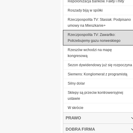
Repolonizacja banków. Fakty i mity
Roszady biją w spółki
Rzeczpospolita TV: Stasiak: Podpisano
umowy na Mieszkanie+
Rzeczpospolita TV: Zawartko:
Potrzebujemy gazu norweskiego
Rzeszów wchodzi na mapę
kongresową
Sezon dywidendowy już się rozpoczyna
Siemens: Konglomerat z programistą
Silny dolar
Sklepy są przeciw kontrowersyjnej
ustawie
W skrócie
PRAWO
DOBRA FIRMA