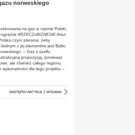
 gazu norweskiego
rzebowania na gaz w rejonie Polski,
programie #RZECZoBIZNESIE Artur
lska czyni starania, żeby
Jednym z jej elementów jest Baltic
orweskiego. – Gaz z szelfu
 atrakcyjną propozycją, ponieważ
jowe, ale również całego regionu.
 wykonalności dla tego projektu –
NASTĘPNY ARTYKUŁ Z WYDANIA