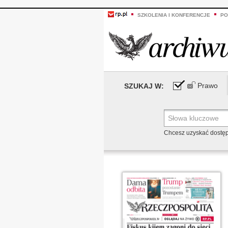
SZKOLENIA I KONFERENCJE
PO
Prawo
SZUKAJ W:
Chcesz uzyskać dostę