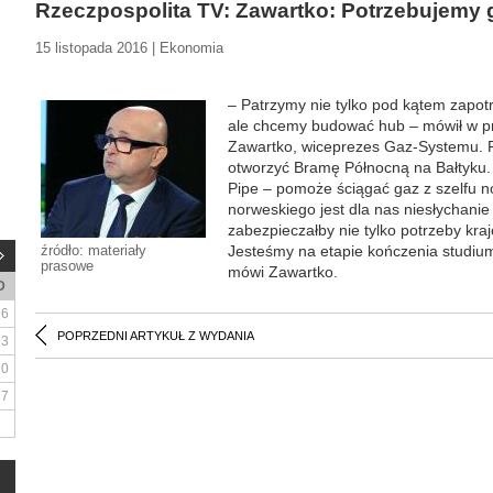
Rzeczpospolita TV: Zawartko: Potrzebujemy
15 listopada 2016 | Ekonomia
– Patrzymy nie tylko pod kątem zapot
ale chcemy budować hub – mówił w 
Zawartko, wiceprezes Gaz-Systemu. Po
otworzyć Bramę Północną na Bałtyku. 
Pipe – pomoże ściągać gaz z szelfu n
norweskiego jest dla nas niesłychanie
zabezpieczałby nie tylko potrzeby kra
źródło: materiały
Jesteśmy na etapie kończenia studium
prasowe
mówi Zawartko.
D
6
POPRZEDNI ARTYKUŁ Z WYDANIA
13
20
27