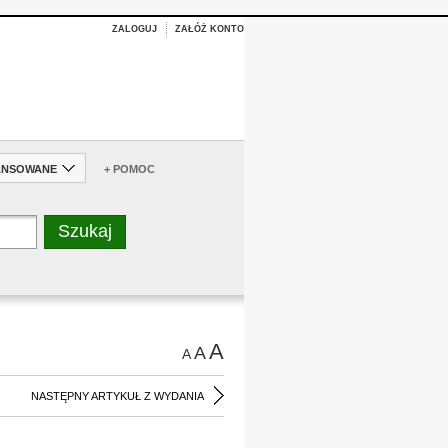
ZALOGUJ
ZAŁÓŻ KONTO
ANSOWANE
+ POMOC
A
A
A
NASTĘPNY ARTYKUŁ Z WYDANIA