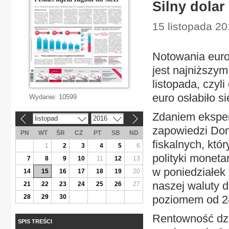
Silny dolar
15 listopada 2
Notowania euro
jest najniższy
listopada, czy
euro osłabiło si
Wydanie:
10599
Zdaniem eksper
listopad
2016
«
»
zapowiedzi Do
PN
WT
ŚR
CZ
PT
SB
ND
fiskalnych, kt
1
2
3
4
5
6
polityki moneta
7
8
9
10
11
12
13
w poniedziałek t
14
15
16
17
18
19
20
naszej waluty d
21
22
23
24
25
26
27
28
29
30
poziomem od 2
Rentowność dzi
SPIS TREŚCI