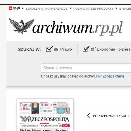
SZKOLENIA I KONFERENCJE
POZNAJ NASZE PRODUKTY
E-SKLE
Prawo
Ekonomia i biznes
SZUKAJ W:
Chcesz uzyskać dostęp do archiwum?
Zobacz ofertę
POPRZEDNI ARTYKUŁ Z