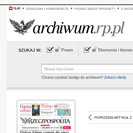
SZKOLENIA I KONFERENCJE
POZNAJ NASZE PRODUKTY
E-SKLE
Prawo
Ekonomia i biznes
SZUKAJ W:
Chcesz uzyskać dostęp do archiwum?
Zobacz ofertę
POPRZEDNI ARTYKUŁ Z