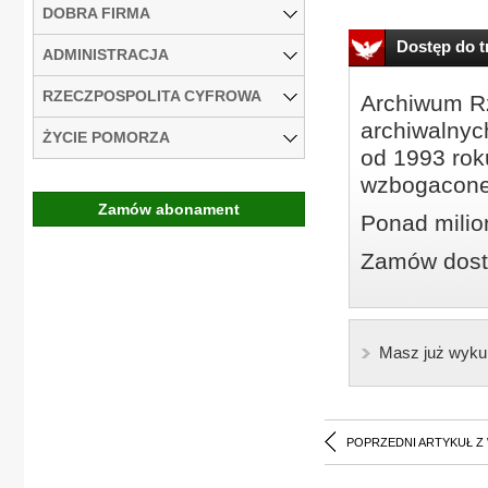
DOBRA FIRMA
Dostęp do tr
ADMINISTRACJA
RZECZPOSPOLITA CYFROWA
Archiwum Rz
archiwalnyc
ŻYCIE POMORZA
od 1993 roku
wzbogacone
Zamów abonament
Ponad milio
Zamów dostę
Masz już wyku
POPRZEDNI ARTYKUŁ Z