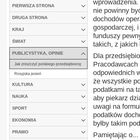
wprowadzenia. 
PIERWSZA STRONA
nie powinny by
DRUGA STRONA
dochodów opera
gospodarczej, 
KRAJ
funduszy pewny
ŚWIAT
takich, z jakic
PUBLICYSTYKA, OPINIE
Dla przedsiębi
Pracodawcach R
Jak zniszczyć polskiego przedsiębiorcę
odpowiednich w
Rosyjska jesień
że wszystkie p
KULTURA
podatkami na t
NAUKA
aby piekarz dzi
uwagi na formuł
SPORT
podatków dochod
EKONOMIA
byłby takim pod
PRAWO
Pamiętając o...