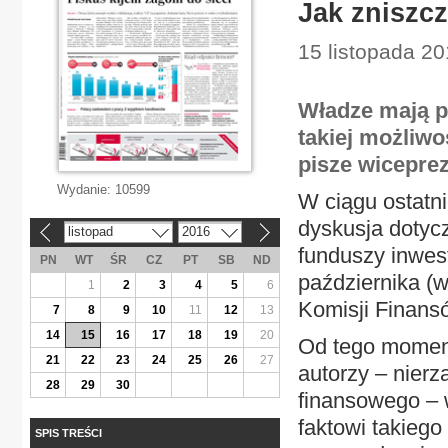
Jak zniszc
15 listopada 20
Władze mają p
takiej możliwo
pisze wicepre
Wydanie:
10599
W ciągu ostatn
dyskusja dotycz
listopad
2016
«
»
funduszy inwest
PN
WT
ŚR
CZ
PT
SB
ND
października (
1
2
3
4
5
6
Komisji Finans
7
8
9
10
11
12
13
14
15
16
17
18
19
20
Od tego moment
21
22
23
24
25
26
27
autorzy – nierz
28
29
30
finansowego –
faktowi takiego
SPIS TREŚCI