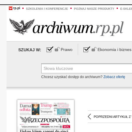
SZKOLENIA I KONFERENCJE
POZNAJ NASZE PRODUKTY
E-SKLE
Prawo
Ekonomia i biznes
SZUKAJ W:
Chcesz uzyskać dostęp do archiwum?
Zobacz ofertę
POPRZEDNI ARTYKUŁ Z