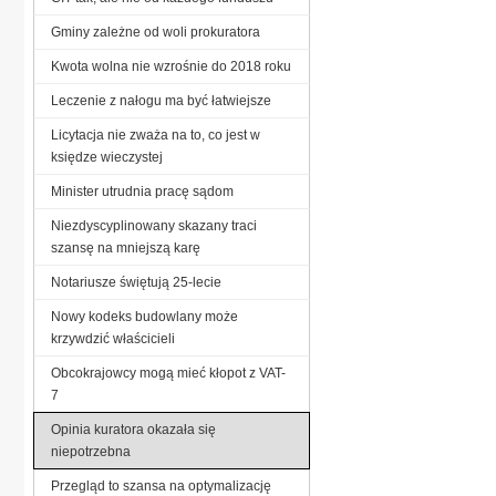
Gminy zależne od woli prokuratora
Kwota wolna nie wzrośnie do 2018 roku
Leczenie z nałogu ma być łatwiejsze
Licytacja nie zważa na to, co jest w
księdze wieczystej
Minister utrudnia pracę sądom
Niezdyscyplinowany skazany traci
szansę na mniejszą karę
Notariusze świętują 25-lecie
Nowy kodeks budowlany może
krzywdzić właścicieli
Obcokrajowcy mogą mieć kłopot z VAT-
7
Opinia kuratora okazała się
niepotrzebna
Przegląd to szansa na optymalizację