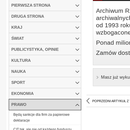
PIERWSZA STRONA
Archiwum Rz
DRUGA STRONA
archiwalnyc
od 1993 roku
KRAJ
wzbogacone
ŚWIAT
Ponad milio
PUBLICYSTYKA, OPINIE
Zamów dostę
KULTURA
NAUKA
Masz już wyku
SPORT
EKONOMIA
POPRZEDNI ARTYKUŁ Z
PRAWO
Będą sankcje dla firm za papierowe
deklaracje
CIT tak, ale nie od każdego funduszu