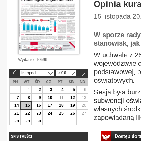
Opinia kura
15 listopada 20
W sporze rady 
stanowisk, ja
W uchwale z 28
Wydanie:
10599
województwie d
podstawowej, p
listopad
2016
«
»
oświatowych.
PN
WT
ŚR
CZ
PT
SB
ND
1
2
3
4
5
6
Sesja była burz
7
8
9
10
11
12
13
subwencji oświa
14
15
16
17
18
19
20
własnych środk
21
22
23
24
25
26
27
zapowiadaną li
28
29
30
Dostęp do tr
SPIS TREŚCI