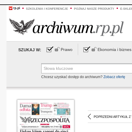
SZKOLENIA I KONFERENCJE
POZNAJ NASZE PRODUKTY
E-SKLE
Prawo
Ekonomia i biznes
SZUKAJ W:
Chcesz uzyskać dostęp do archiwum?
Zobacz ofertę
POPRZEDNI ARTYKUŁ Z