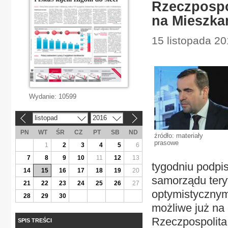
Rzeczpospo
na Mieszka
15 listopada 2
Wydanie:
10599
listopad
2016
«
»
PN
WT
ŚR
CZ
PT
SB
ND
źródło: materiały
prasowe
1
2
3
4
5
6
7
8
9
10
11
12
13
tygodniu podpis
14
15
16
17
18
19
20
samorządu teryt
21
22
23
24
25
26
27
optymistycznym
28
29
30
możliwe już na
Rzeczpospolita
SPIS TREŚCI