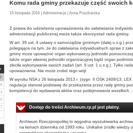
Komu rada gminy przekazuje część swoich k
15 listopada 2016 | Administracja | Anna Puszkarska
Z prawa do udzielenia upoważnienia do załatwiania indywid
administracji publicznej może także skorzystać rada gminy.
W art. 39 ust. 4 ustawy o samorządzie gminnym (dalej u.s.g.) prz
polegające na tym, że do załatwiania indywidualnych spraw z zakr
gminy może upoważnić organ wykonawczy jednostki pomocniczej (n
także organ własnej jednostki organizacyjnej bądź organ podmi
zleciła wykonywanie swoich zadań (art. 9 ust. 1 u.s.g.). Tylko rad
upoważnienia. Nie może zrobić tego wójt.
D
W wyroku NSA z 26 listopada 2013 r. (sygn. II OSK 2409/13, LEX
6
regulacja stanowi podstawę do przekazania przez radę gminy p
kompetencji do wydawania aktów oraz podejmowania wszelkich...
13
20
Dostęp do treści Archiwum.rp.pl jest płatny.
27
Archiwum Rzeczpospolitej to wygodna wyszukiwarka archiw
na łamach dziennika od 1993 roku. Unikalne źródło wiedzy o
perspektywę ekonomiczną i prawną.