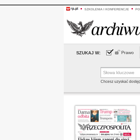
SZKOLENIA I KONFERENCJE
PO
Prawo
SZUKAJ W:
Chcesz uzyskać dostę