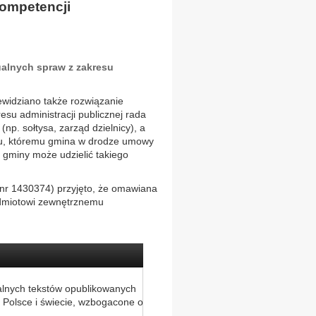
ompetencji
ualnych spraw z zakresu
ewidziano także rozwiązanie
esu administracji publicznej rada
p. sołtysa, zarząd dzielnicy), a
otu, któremu gmina w drodze umowy
a gminy może udzielić takiego
 nr 1430374) przyjęto, że omawiana
odmiotowi zewnętrznemu
alnych tekstów opublikowanych
 Polsce i świecie, wzbogacone o