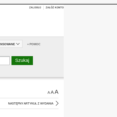
ZALOGUJ
ZAŁÓŻ KONTO
ANSOWANE
+ POMOC
A
A
A
NASTĘPNY ARTYKUŁ Z WYDANIA