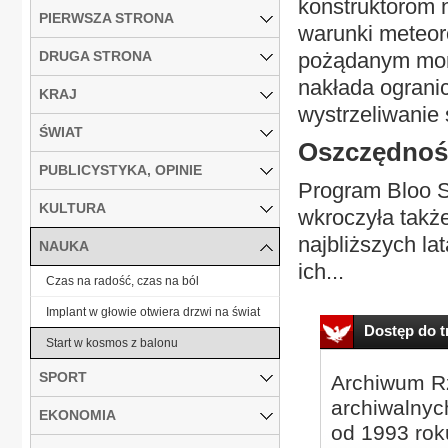
konstruktorom 
PIERWSZA STRONA
warunki meteor
DRUGA STRONA
pożądanym mome
nakłada ograni
KRAJ
wystrzeliwanie
ŚWIAT
Oszczędnoś
PUBLICYSTYKA, OPINIE
Program Bloo St
KULTURA
wkroczyła także
najbliższych la
NAUKA
ich...
Czas na radość, czas na ból
Implant w głowie otwiera drzwi na świat
Dostęp do tr
Start w kosmos z balonu
SPORT
Archiwum Rz
archiwalnyc
EKONOMIA
od 1993 roku