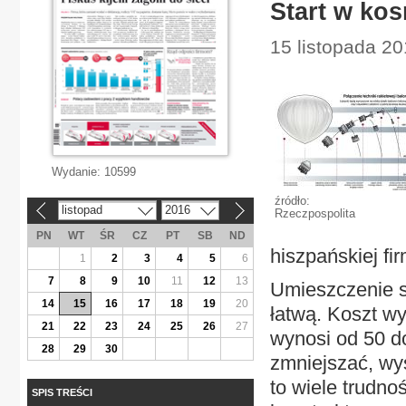
Start w ko
15 listopada 20
Wydanie:
10599
źródło:
listopad
2016
«
»
Rzeczpospolita
PN
WT
ŚR
CZ
PT
SB
ND
hiszpańskiej fi
1
2
3
4
5
6
7
8
9
10
11
12
13
Umieszczenie sa
14
15
16
17
18
19
20
łatwą. Koszt wys
21
22
23
24
25
26
27
wynosi od 50 d
28
29
30
zmniejszać, wyst
to wiele trudno
SPIS TREŚCI