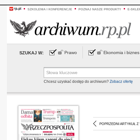
SZKOLENIA I KONFERENCJE
POZNAJ NASZE PRODUKTY
E-SKLE
Prawo
Ekonomia i biznes
SZUKAJ W:
Chcesz uzyskać dostęp do archiwum?
Zobacz ofertę
POPRZEDNI ARTYKUŁ Z