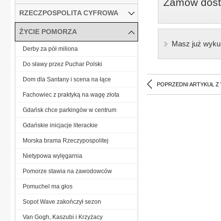
Zamów dostę
RZECZPOSPOLITA CYFROWA
ŻYCIE POMORZA
Masz już wyku
Derby za pół miliona
Do sławy przez Puchar Polski
Dom dla Santany i scena na łące
POPRZEDNI ARTYKUŁ Z
Fachowiec z praktyką na wagę złota
Gdańsk chce parkingów w centrum
Gdańskie inicjacje literackie
Morska brama Rzeczypospolitej
Nietypowa wylęgarnia
Pomorze stawia na zawodowców
Pomuchel ma głos
Sopot Wave zakończył sezon
Van Gogh, Kaszubi i Krzyżacy