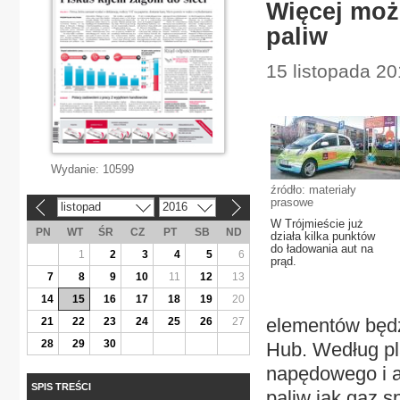
Więcej moż
paliw
15 listopada 2
Wydanie:
10599
źródło: materiały
prasowe
listopad
2016
«
»
W Trójmieście już
PN
WT
ŚR
CZ
PT
SB
ND
działa kilka punktów
do ładowania aut na
1
2
3
4
5
6
prąd.
7
8
9
10
11
12
13
14
15
16
17
18
19
20
elementów będz
21
22
23
24
25
26
27
28
29
30
Hub. Według pl
napędowego i a
SPIS TREŚCI
paliw jak gaz s