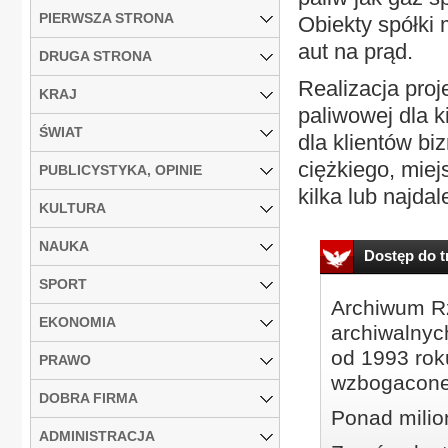
PIERWSZA STRONA
Obiekty spółki
aut na prąd.
DRUGA STRONA
Realizacja proj
KRAJ
paliwowej dla 
ŚWIAT
dla klientów b
ciężkiego, mie
PUBLICYSTYKA, OPINIE
kilka lub najdale
KULTURA
NAUKA
Dostęp do tr
SPORT
Archiwum Rz
EKONOMIA
archiwalnyc
od 1993 roku
PRAWO
wzbogacone
DOBRA FIRMA
Ponad milio
ADMINISTRACJA