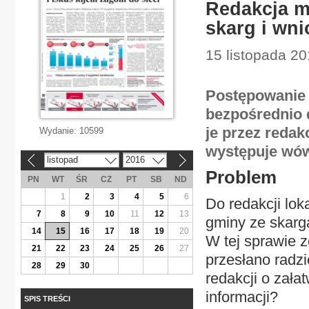
Redakcja m
skarg i wn
15 listopada 20
Postępowanie 
bezpośrednio 
je przez redak
Wydanie:
10599
występuje wów
listopad
2016
«
»
Problem
PN
WT
ŚR
CZ
PT
SB
ND
1
2
3
4
5
6
Do redakcji lok
7
8
9
10
11
12
13
gminy ze skargą
14
15
16
17
18
19
20
W tej sprawie z
21
22
23
24
25
26
27
przesłano radz
28
29
30
redakcji o załat
informacji?
SPIS TREŚCI