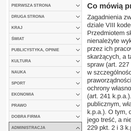
Co mówią p
PIERWSZA STRONA
Zagadnienia zw
DRUGA STRONA
dziale VIII kod
KRAJ
Przedmiotem sk
ŚWIAT
nienależyte wy
przez ich prac
PUBLICYSTYKA, OPINIE
skarżących, a t
KULTURA
spraw (art. 22
w szczególnośc
NAUKA
praworządności
SPORT
ochrony własno
EKONOMIA
(art. 241 k.p.a.
publicznym, wła
PRAWO
k.p.a.). O tym,
DOBRA FIRMA
jego treść, a ni
229 pkt. 2 i 3 k
ADMINISTRACJA