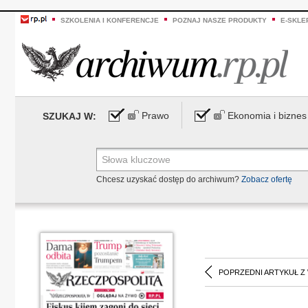
SZKOLENIA I KONFERENCJE
POZNAJ NASZE PRODUKTY
E-SKLE
Prawo
Ekonomia i biznes
SZUKAJ W:
Chcesz uzyskać dostęp do archiwum?
Zobacz ofertę
POPRZEDNI ARTYKUŁ Z