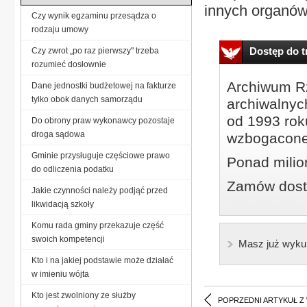
innych organów
Czy wynik egzaminu przesądza o
rodzaju umowy
Dostęp do tr
Czy zwrot „po raz pierwszy" trzeba
rozumieć dosłownie
Archiwum Rz
Dane jednostki budżetowej na fakturze
tylko obok danych samorządu
archiwalnyc
od 1993 roku
Do obrony praw wykonawcy pozostaje
droga sądowa
wzbogacone
Gminie przysługuje częściowe prawo
Ponad milio
do odliczenia podatku
Zamów dostę
Jakie czynności należy podjąć przed
likwidacją szkoły
Komu rada gminy przekazuje część
swoich kompetencji
Masz już wyku
Kto i na jakiej podstawie może działać
w imieniu wójta
Kto jest zwolniony ze służby
POPRZEDNI ARTYKUŁ Z