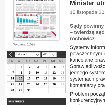
Minister u
15 listopada 2
Sądy powinny 
– twierdzą sę
rochowicz
Wydanie:
10599
Systemy informa
powszechnym uży
listopad
2016
«
»
kancelarie praw
PN
WT
ŚR
CZ
PT
SB
ND
Sprawiedliwośc
1
2
3
4
5
6
jednego syste
7
8
9
10
11
12
13
systemach prawo
14
15
16
17
18
19
20
komentarzy pra
21
22
23
24
25
26
27
28
29
30
Problem począ
konkurencyjnym
SPIS TREŚCI