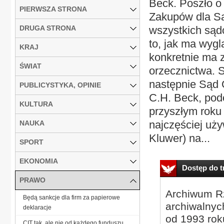
Beck. Poszło o
PIERWSZA STRONA
Zakupów dla Są
DRUGA STRONA
wszystkich sąd
to, jak ma wyg
KRAJ
konkretnie ma 
ŚWIAT
orzecznictwa. 
następnie Sąd 
PUBLICYSTYKA, OPINIE
C.H. Beck, podo
KULTURA
przyszłym roku 
najczęściej uż
NAUKA
Kluwer) na...
SPORT
EKONOMIA
Dostęp do tr
PRAWO
Archiwum Rz
Będą sankcje dla firm za papierowe
archiwalnyc
deklaracje
od 1993 roku
CIT tak, ale nie od każdego funduszu