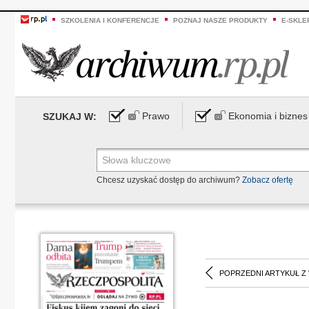
SZKOLENIA I KONFERENCJE
POZNAJ NASZE PRODUKTY
E-SKLE
Prawo
Ekonomia i biznes
SZUKAJ W:
Chcesz uzyskać dostęp do archiwum?
Zobacz ofertę
POPRZEDNI ARTYKUŁ Z