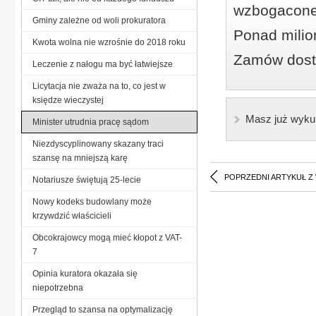
wzbogacone
Gminy zależne od woli prokuratora
Ponad milio
Kwota wolna nie wzrośnie do 2018 roku
Zamów dostę
Leczenie z nałogu ma być łatwiejsze
Licytacja nie zważa na to, co jest w
księdze wieczystej
Masz już wyku
Minister utrudnia pracę sądom
Niezdyscyplinowany skazany traci
szansę na mniejszą karę
POPRZEDNI ARTYKUŁ Z
Notariusze świętują 25-lecie
Nowy kodeks budowlany może
krzywdzić właścicieli
Obcokrajowcy mogą mieć kłopot z VAT-
7
Opinia kuratora okazała się
niepotrzebna
Przegląd to szansa na optymalizację