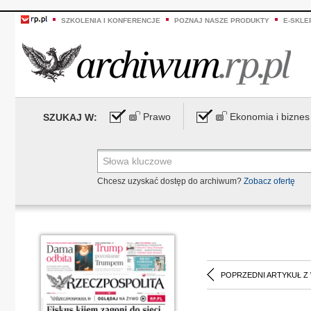
SZKOLENIA I KONFERENCJE
POZNAJ NASZE PRODUKTY
E-SKLE
Prawo
Ekonomia i biznes
SZUKAJ W:
Chcesz uzyskać dostęp do archiwum?
Zobacz ofertę
POPRZEDNI ARTYKUŁ Z