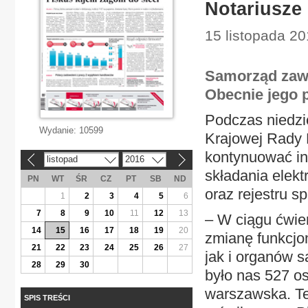
Notariusze 
15 listopada 20
Samorząd zawo
Obecnie jego p
Podczas niedzi
Wydanie:
10599
Krajowej Rady N
kontynuować in
listopad
2016
«
»
składania elek
PN
WT
ŚR
CZ
PT
SB
ND
oraz rejestru 
1
2
3
4
5
6
7
8
9
10
11
12
13
– W ciągu ćwie
14
15
16
17
18
19
20
zmianę funkcjon
21
22
23
24
25
26
27
jak i organów 
28
29
30
było nas 527 os
warszawska. Ter
SPIS TREŚCI