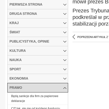
mówił prezes Bi
PIERWSZA STRONA
Prezes Trybunał
DRUGA STRONA
podkreślał w p
stabilizacji p
KRAJ
ŚWIAT
POPRZEDNI ARTYKUŁ Z
PUBLICYSTYKA, OPINIE
KULTURA
NAUKA
SPORT
EKONOMIA
PRAWO
Będą sankcje dla firm za papierowe
deklaracje
CIT tak, ale nie od każdego funduszu