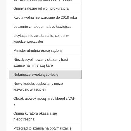
Gminy zależne od woli prokuratora
Kwota wolna nie wzrośnie do 2018 roku
Leczenie z nałogu ma być łatwiejsze
Licytacja nie zważa na to, co jest w
księdze wieczystej
Minister utrudnia pracę sądom
Niezdyscyplinowany skazany traci
szansę na mniejszą karę
Notariusze świętują 25-lecie
Nowy kodeks budowlany może
krzywdzić właścicieli
Obcokrajowcy mogą mieć kłopot z VAT-
7
Opinia kuratora okazała się
niepotrzebna
Przegląd to szansa na optymalizację