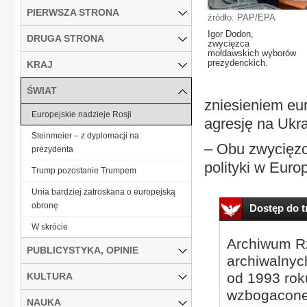
PIERWSZA STRONA
źródło: PAP/EPA
Igor Dodon,
DRUGA STRONA
zwycięzca
mołdawskich wyborów
prezydenckich.
KRAJ
ŚWIAT
zniesieniem eu
Europejskie nadzieje Rosji
agresję na Ukra
Steinmeier – z dyplomacji na
– Obu zwycięzc
prezydenta
polityki w Euro
Trump pozostanie Trumpem
Unia bardziej zatroskana o europejską
obronę
Dostęp do tr
W skrócie
Archiwum Rz
PUBLICYSTYKA, OPINIE
archiwalnyc
od 1993 roku
KULTURA
wzbogacone
NAUKA