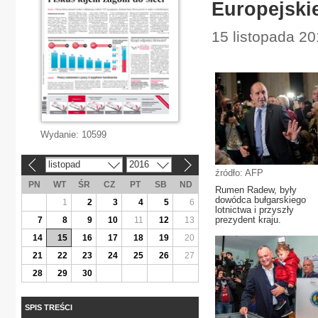
Europejskie
15 listopada 20
Wydanie:
10599
listopad
2016
«
»
źródło: AFP
PN
WT
ŚR
CZ
PT
SB
ND
Rumen Radew, były
dowódca bułgarskiego
1
2
3
4
5
6
lotnictwa i przyszły
prezydent kraju.
7
8
9
10
11
12
13
14
15
16
17
18
19
20
21
22
23
24
25
26
27
28
29
30
SPIS TREŚCI