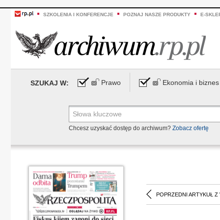
SZKOLENIA I KONFERENCJE
POZNAJ NASZE PRODUKTY
E-SKLE
Prawo
Ekonomia i biznes
SZUKAJ W:
Chcesz uzyskać dostęp do archiwum?
Zobacz ofertę
POPRZEDNI ARTYKUŁ Z