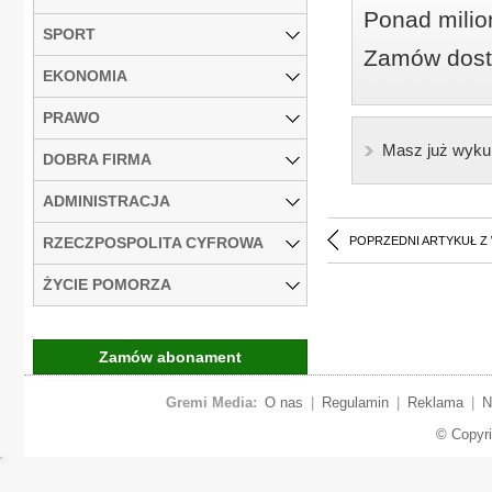
Ponad milio
SPORT
Zamów dostę
EKONOMIA
PRAWO
Masz już wyku
DOBRA FIRMA
ADMINISTRACJA
RZECZPOSPOLITA CYFROWA
POPRZEDNI ARTYKUŁ Z
ŻYCIE POMORZA
Zamów abonament
Gremi Media:
O nas
|
Regulamin
|
Reklama
|
N
© Copyr