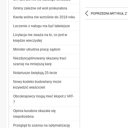
Gminy zależne od woli prokuratora
POPRZEDNI ARTYKUŁ Z
Kwota wolna nie wzrośnie do 2018 roku
Leczenie z nałogu ma być łatwiejsze
Licytacja nie zważa na to, co jest w
księdze wieczystej
Minister utrudnia pracę sądom
Niezdyscyplinowany skazany traci
szansę na mniejszą karę
Notariusze świętują 25-lecie
Nowy kodeks budowlany może
krzywdzić właścicieli
Obcokrajowcy mogą mieć kłopot z VAT-
7
Opinia kuratora okazała się
niepotrzebna
Przegląd to szansa na optymalizację