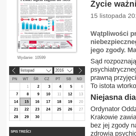
Życie ważni
15 listopada 2
Wątpliwości p
niebezpieczne
jego zgody. M
Wydanie:
10599
Sąd rozpoznają
psychiatryczne
listopad
2016
«
»
prawną przyjęc
PN
WT
ŚR
CZ
PT
SB
ND
To istota wtor
1
2
3
4
5
6
7
8
9
10
11
12
13
Niejasna di
14
15
16
17
18
19
20
Ordynator Oddzi
21
22
23
24
25
26
27
Krakowie zawia
28
29
30
bez jej zgody n
SPIS TREŚCI
zdrowia psychi