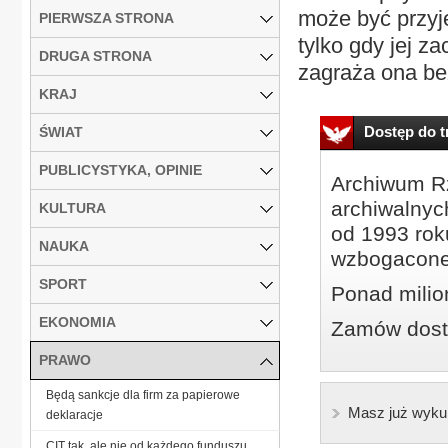
może być przyję
PIERWSZA STRONA
tylko gdy jej z
DRUGA STRONA
zagraża ona be
KRAJ
Dostęp do tr
ŚWIAT
PUBLICYSTYKA, OPINIE
Archiwum Rz
archiwalnyc
KULTURA
od 1993 roku
NAUKA
wzbogacone
SPORT
Ponad milio
EKONOMIA
Zamów dostę
PRAWO
Będą sankcje dla firm za papierowe
Masz już wyku
deklaracje
CIT tak, ale nie od każdego funduszu