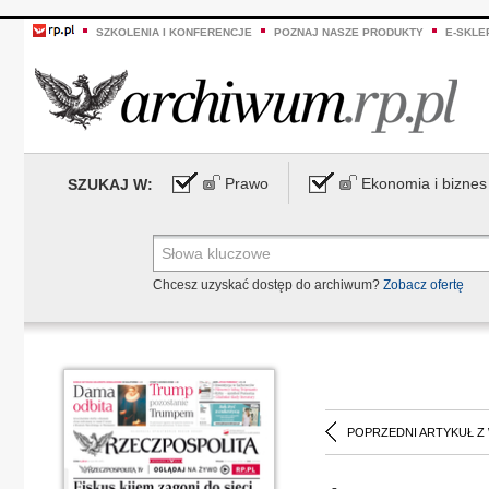
SZKOLENIA I KONFERENCJE
POZNAJ NASZE PRODUKTY
E-SKLE
Prawo
Ekonomia i biznes
SZUKAJ W:
Chcesz uzyskać dostęp do archiwum?
Zobacz ofertę
POPRZEDNI ARTYKUŁ Z