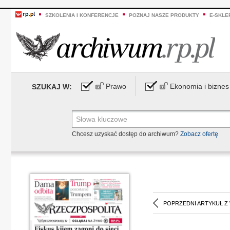
SZKOLENIA I KONFERENCJE
POZNAJ NASZE PRODUKTY
E-SKLE
Prawo
Ekonomia i biznes
SZUKAJ W:
Chcesz uzyskać dostęp do archiwum?
Zobacz ofertę
POPRZEDNI ARTYKUŁ Z