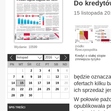
Do kredytów
15 listopada 2
źródło:
Wydanie:
10599
Rzeczpospolita
Kredyt o stałej stopie
listopad
2016
«
»
zmniejsza ryzyko
PN
WT
ŚR
CZ
PT
SB
ND
1
2
3
4
5
6
będzie oznacza
7
8
9
10
11
12
13
ofertach kilku 
14
15
16
17
18
19
20
ich sprzedaż je
21
22
23
24
25
26
27
28
29
30
W połowie paź
opublikowała pr
SPIS TREŚCI