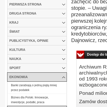
zachęcić do bez
PIERWSZA STRONA
stopie. – Uwag
DRUGA STRONA
przeanalizowan
pierwszej kole
KRAJ
ograniczenia r
ŚWIAT
kredytobiorców,
Dajnowicz, rzec
PUBLICYSTYKA, OPINIE
KULTURA
Dostęp do tr
NAUKA
Archiwum Rz
SPORT
archiwalnyc
EKONOMIA
od 1993 roku
wzbogacone
Banki zarabiają o jedną piątą mniej
przez podatek
Ponad milio
Biznes dla Polski. Innowacje,
Zamów dostę
inwestycje, podatki, praca