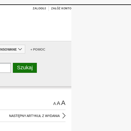
ZALOGUJ
ZAŁÓŻ KONTO
ANSOWANE
+ POMOC
A
A
A
NASTĘPNY ARTYKUŁ Z WYDANIA