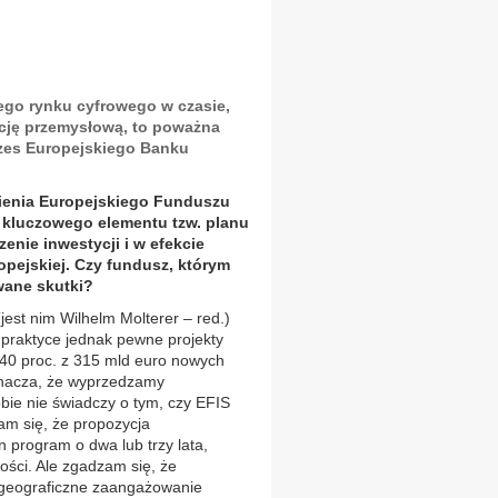
o rynku cyfrowego w czasie,
ucję przemysłową, to poważna
ezes Europejskiego Banku
ienia Europejskiego Funduszu
, kluczowego elementu tzw. planu
nie inwestycji i w efekcie
pejskiej. Czy fundusz, którym
wane skutki?
jest nim Wilhelm Molterer – red.)
 praktyce jednak pewne projekty
 40 proc. z 315 mld euro nowych
oznacza, że wyprzedzamy
e nie świadczy o tym, czy EFIS
am się, że propozycja
program o dwa lub trzy lata,
ności. Ale zgadzam się, że
 geograficzne zaangażowanie