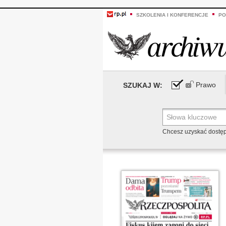
SZKOLENIA I KONFERENCJE
PO
Prawo
SZUKAJ W:
Chcesz uzyskać dostę