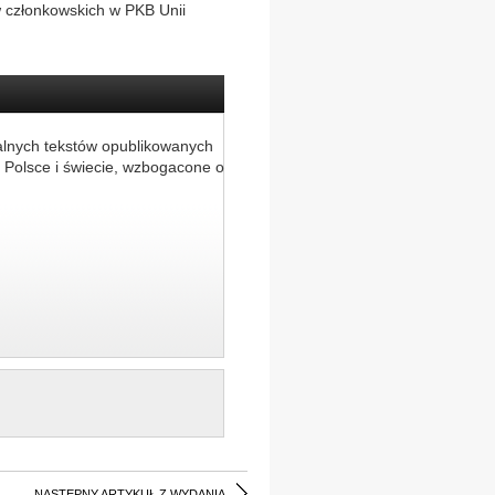
w członkowskich w PKB Unii
alnych tekstów opublikowanych
 Polsce i świecie, wzbogacone o
NASTĘPNY ARTYKUŁ Z WYDANIA