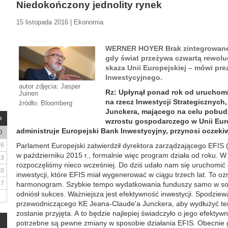
Niedokończony jednolity rynek
15 listopada 2016 | Ekonomia
WERNER HOYER Brak zintegrowaneg
gdy świat przeżywa czwartą rewol
skaza Unii Europejskiej – mówi pr
Inwestycyjnego.
autor zdjęcia: Jasper
Rz: Upłynął ponad rok od uruchom
Juinen
na rzecz Inwestycji Strategicznych
źródło: Bloomberg
Junckera, mającego na celu pobudze
wzrostu gospodarczego w Unii Euro
administruje Europejski Bank Inwestycyjny, przynosi oczeki
D
6
Parlament Europejski zatwierdził dyrektora zarządzającego EFIS (
w październiku 2015 r., formalnie więc program działa od roku. W
13
rozpoczęliśmy nieco wcześniej. Do dziś udało nam się uruchomić
20
inwestycji, które EFIS miał wygenerować w ciągu trzech lat. To 
27
harmonogram. Szybkie tempo wydatkowania funduszy samo w sobi
odniósł sukces. Ważniejsza jest efektywność inwestycji. Spodziew
przewodniczącego KE Jeana-Claude'a Junckera, aby wydłużyć ten 
zostanie przyjęta. A to będzie najlepiej świadczyło o jego efektyw
potrzebne są pewne zmiany w sposobie działania EFIS. Obecnie