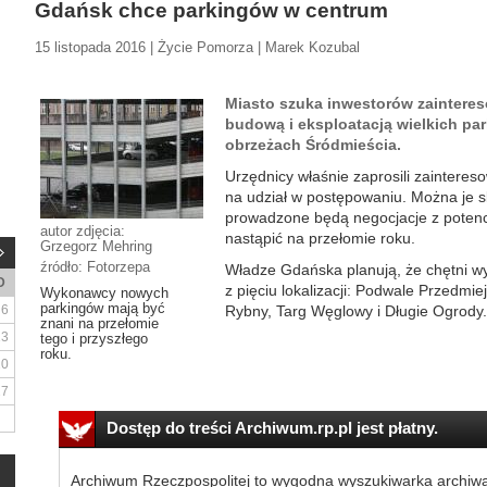
Gdańsk chce parkingów w centrum
15 listopada 2016 | Życie Pomorza | Marek Kozubal
Miasto szuka inwestorów zaintere
budową i eksploatacją wielkich pa
obrzeżach Śródmieścia.
Urzędnicy właśnie zaprosili zaintere
na udział w postępowaniu. Można je s
prowadzone będą negocjacje z poten
autor zdjęcia:
nastąpić na przełomie roku.
Grzegorz Mehring
źródło: Fotorzepa
Władze Gdańska planują, że chętni w
D
z pięciu lokalizacji: Podwale Przedmie
Wykonawcy nowych
parkingów mają być
6
Rybny, Targ Węglowy i Długie Ogrody. 
znani na przełomie
13
tego i przyszłego
roku.
20
27
Dostęp do treści Archiwum.rp.pl jest płatny.
Archiwum Rzeczpospolitej to wygodna wyszukiwarka archiw