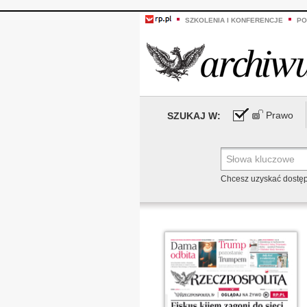
SZKOLENIA I KONFERENCJE
PO
Prawo
SZUKAJ W:
Chcesz uzyskać dostę