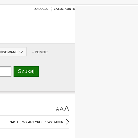
ZALOGUJ
ZAŁÓŻ KONTO
ANSOWANE
+ POMOC
A
A
A
NASTĘPNY ARTYKUŁ Z WYDANIA