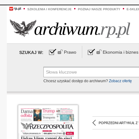
SZKOLENIA I KONFERENCJE
POZNAJ NASZE PRODUKTY
E-SKLE
Prawo
Ekonomia i biznes
SZUKAJ W:
Chcesz uzyskać dostęp do archiwum?
Zobacz ofertę
POPRZEDNI ARTYKUŁ Z