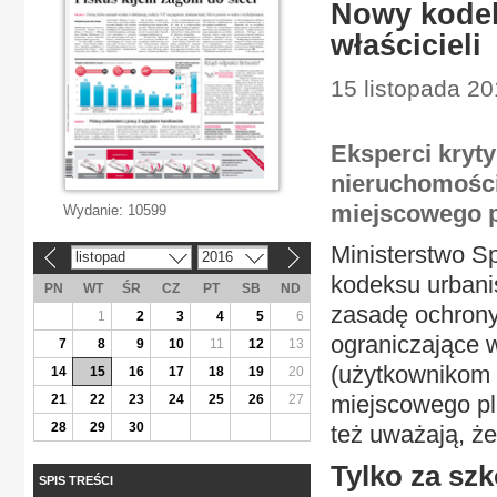
Nowy kode
właścicieli
15 listopada 2
Eksperci kryt
nieruchomości,
miejscowego 
Wydanie:
10599
Ministerstwo Sp
listopad
2016
«
»
kodeksu urbani
PN
WT
ŚR
CZ
PT
SB
ND
zasadę ochrony
1
2
3
4
5
6
ograniczające 
7
8
9
10
11
12
13
(użytkownikom 
14
15
16
17
18
19
20
miejscowego pl
21
22
23
24
25
26
27
28
29
30
też uważają, że
Tylko za sz
SPIS TREŚCI