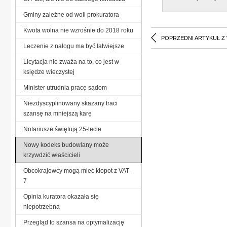
Gminy zależne od woli prokuratora
Kwota wolna nie wzrośnie do 2018 roku
POPRZEDNI ARTYKUŁ Z
Leczenie z nałogu ma być łatwiejsze
Licytacja nie zważa na to, co jest w
księdze wieczystej
Minister utrudnia pracę sądom
Niezdyscyplinowany skazany traci
szansę na mniejszą karę
Notariusze świętują 25-lecie
Nowy kodeks budowlany może
krzywdzić właścicieli
Obcokrajowcy mogą mieć kłopot z VAT-
7
Opinia kuratora okazała się
niepotrzebna
Przegląd to szansa na optymalizację