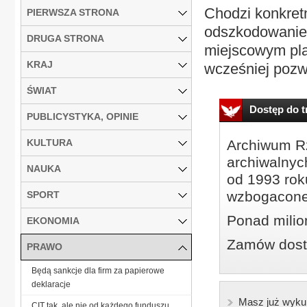
Chodzi konkretn
PIERWSZA STRONA
odszkodowanie 
DRUGA STRONA
miejscowym pla
KRAJ
wcześniej pozw
ŚWIAT
Dostęp do tr
PUBLICYSTYKA, OPINIE
KULTURA
Archiwum Rz
archiwalnyc
NAUKA
od 1993 roku
wzbogacone
SPORT
Ponad milio
EKONOMIA
Zamów dostę
PRAWO
Będą sankcje dla firm za papierowe
deklaracje
Masz już wyku
CIT tak, ale nie od każdego funduszu