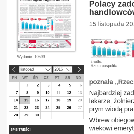
Polacy zado
handlowcó
15 listopada 20
Wydanie:
10599
źródło:
Rzeczpospolita
listopad
2016
«
»
PN
WT
ŚR
CZ
PT
SB
ND
poznała „Rzec
1
2
3
4
5
6
Najbardziej zad
7
8
9
10
11
12
13
lekarze, żołni
14
15
16
17
18
19
20
prym wiodą pra
21
22
23
24
25
26
27
28
29
30
Wbrew obiegow
wiekowi emeryt
SPIS TREŚCI