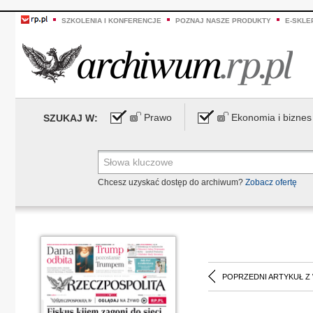
SZKOLENIA I KONFERENCJE
POZNAJ NASZE PRODUKTY
E-SKLE
Prawo
Ekonomia i biznes
SZUKAJ W:
Chcesz uzyskać dostęp do archiwum?
Zobacz ofertę
POPRZEDNI ARTYKUŁ Z