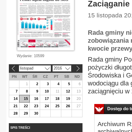
Zaciąganie
15 listopada 20
Rada gminy ni
zobowiązania 
kwocie przewyż
Wydanie:
10599
Rada gminy Poś
pożyczki dług
listopad
2016
«
»
Środowiska i 
PN
WT
ŚR
CZ
PT
SB
ND
wodociągu dla 
1
2
3
4
5
6
zaciągnięciu w 2
7
8
9
10
11
12
13
14
15
16
17
18
19
20
21
22
23
24
25
26
27
Dostęp do tr
28
29
30
Archiwum Rz
SPIS TREŚCI
archiwalnyc