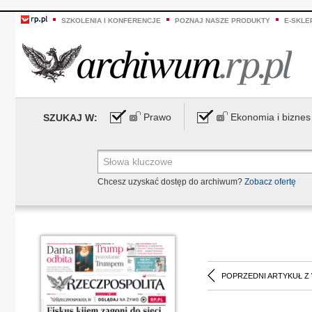
SZKOLENIA I KONFERENCJE
POZNAJ NASZE PRODUKTY
E-SKLE
Prawo
Ekonomia i biznes
SZUKAJ W:
Chcesz uzyskać dostęp do archiwum?
Zobacz ofertę
POPRZEDNI ARTYKUŁ Z