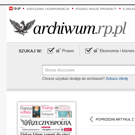
SZKOLENIA I KONFERENCJE
POZNAJ NASZE PRODUKTY
E-SKLE
Prawo
Ekonomia i biznes
SZUKAJ W:
Chcesz uzyskać dostęp do archiwum?
Zobacz ofertę
POPRZEDNI ARTYKUŁ Z