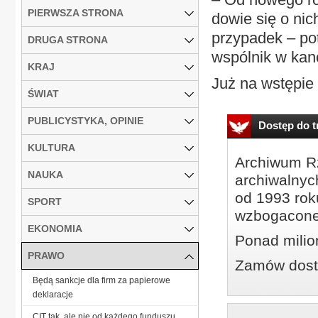
PIERWSZA STRONA
dowie się o nic
przypadek – po
DRUGA STRONA
wspólnik w kan
KRAJ
Już na wstępie 
ŚWIAT
PUBLICYSTYKA, OPINIE
Dostęp do tr
KULTURA
Archiwum Rz
NAUKA
archiwalnyc
od 1993 roku
SPORT
wzbogacone
EKONOMIA
Ponad milio
PRAWO
Zamów dostę
Będą sankcje dla firm za papierowe
deklaracje
CIT tak, ale nie od każdego funduszu