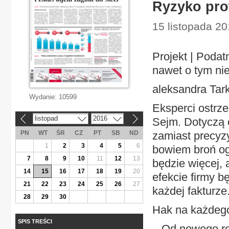
Ryzyko pro
15 listopada 20
Projekt | Podatn
nawet o tym ni
aleksandra Tar
Wydanie:
10599
Eksperci ostrze
listopad
2016
Sejm. Dotyczą 
«
»
PN
WT
ŚR
CZ
PT
SB
ND
zamiast precyz
1
2
3
4
5
6
bowiem broń og
7
8
9
10
11
12
13
będzie więcej, 
14
15
16
17
18
19
20
efekcie firmy b
21
22
23
24
25
26
27
każdej fakturze
28
29
30
Hak na każdeg
SPIS TREŚCI
– Od nowego ro