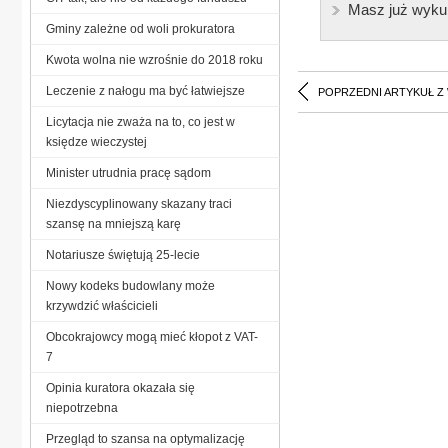
Masz już wyku
Gminy zależne od woli prokuratora
Kwota wolna nie wzrośnie do 2018 roku
Leczenie z nałogu ma być łatwiejsze
POPRZEDNI ARTYKUŁ Z
Licytacja nie zważa na to, co jest w
księdze wieczystej
Minister utrudnia pracę sądom
Niezdyscyplinowany skazany traci
szansę na mniejszą karę
Notariusze świętują 25-lecie
Nowy kodeks budowlany może
krzywdzić właścicieli
Obcokrajowcy mogą mieć kłopot z VAT-
7
Opinia kuratora okazała się
niepotrzebna
Przegląd to szansa na optymalizację