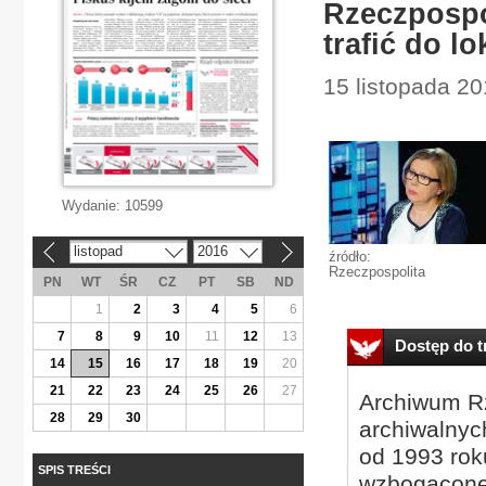
Rzeczpospo
trafić do l
15 listopada 2
Wydanie:
10599
listopad
2016
«
»
źródło:
Rzeczpospolita
PN
WT
ŚR
CZ
PT
SB
ND
1
2
3
4
5
6
7
8
9
10
11
12
13
Dostęp do tr
14
15
16
17
18
19
20
21
22
23
24
25
26
27
Archiwum Rz
28
29
30
archiwalnyc
od 1993 roku
SPIS TREŚCI
wzbogacone