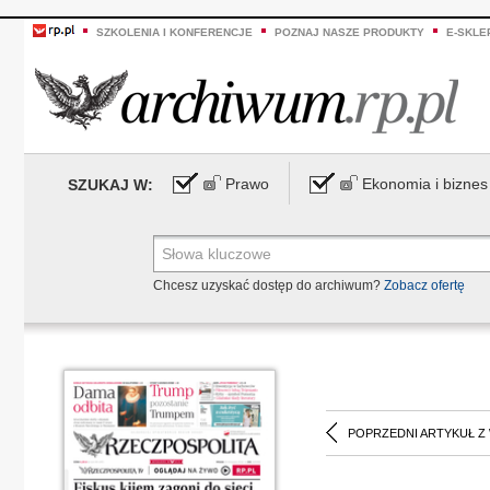
SZKOLENIA I KONFERENCJE
POZNAJ NASZE PRODUKTY
E-SKLE
Prawo
Ekonomia i biznes
SZUKAJ W:
Chcesz uzyskać dostęp do archiwum?
Zobacz ofertę
POPRZEDNI ARTYKUŁ Z