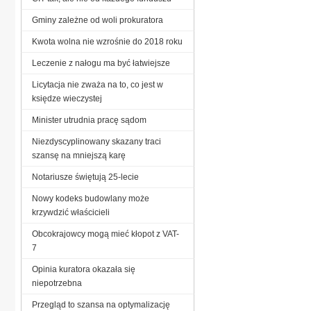
Gminy zależne od woli prokuratora
Kwota wolna nie wzrośnie do 2018 roku
Leczenie z nałogu ma być łatwiejsze
Licytacja nie zważa na to, co jest w
księdze wieczystej
Minister utrudnia pracę sądom
Niezdyscyplinowany skazany traci
szansę na mniejszą karę
Notariusze świętują 25-lecie
Nowy kodeks budowlany może
krzywdzić właścicieli
Obcokrajowcy mogą mieć kłopot z VAT-
7
Opinia kuratora okazała się
niepotrzebna
Przegląd to szansa na optymalizację