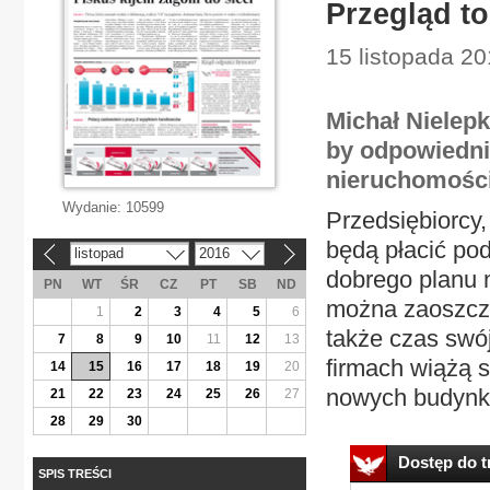
Przegląd to
15 listopada 20
Michał Nielepk
by odpowiedni
nieruchomości
Wydanie:
10599
Przedsiębiorcy,
będą płacić po
listopad
2016
«
»
dobrego planu n
PN
WT
ŚR
CZ
PT
SB
ND
można zaoszczęd
1
2
3
4
5
6
także czas swó
7
8
9
10
11
12
13
firmach wiążą 
14
15
16
17
18
19
20
nowych budynk
21
22
23
24
25
26
27
28
29
30
Dostęp do tr
SPIS TREŚCI