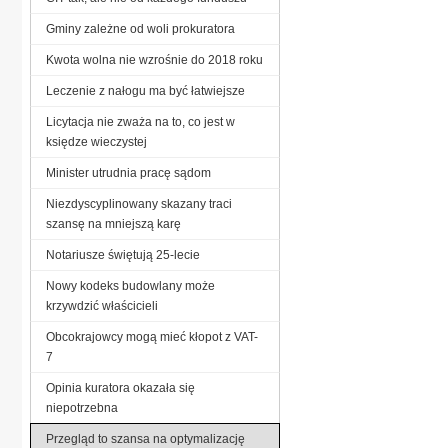
Gminy zależne od woli prokuratora
Kwota wolna nie wzrośnie do 2018 roku
Leczenie z nałogu ma być łatwiejsze
Licytacja nie zważa na to, co jest w
księdze wieczystej
Minister utrudnia pracę sądom
Niezdyscyplinowany skazany traci
szansę na mniejszą karę
Notariusze świętują 25-lecie
Nowy kodeks budowlany może
krzywdzić właścicieli
Obcokrajowcy mogą mieć kłopot z VAT-
7
Opinia kuratora okazała się
niepotrzebna
Przegląd to szansa na optymalizację