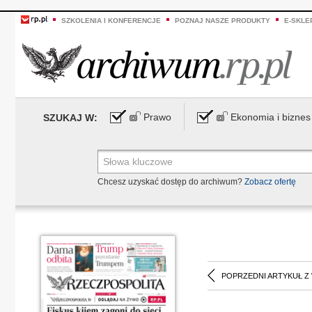
SZKOLENIA I KONFERENCJE
POZNAJ NASZE PRODUKTY
E-SKLE
Prawo
Ekonomia i biznes
SZUKAJ W:
Chcesz uzyskać dostęp do archiwum?
Zobacz ofertę
POPRZEDNI ARTYKUŁ Z