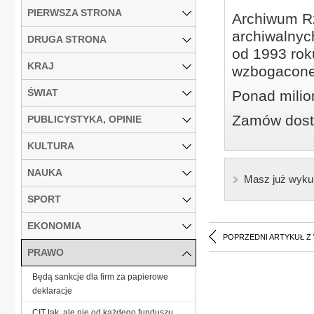
PIERWSZA STRONA
Archiwum Rz
archiwalnyc
DRUGA STRONA
od 1993 roku
KRAJ
wzbogacone
ŚWIAT
Ponad milio
Zamów dostę
PUBLICYSTYKA, OPINIE
KULTURA
NAUKA
Masz już wyku
SPORT
EKONOMIA
POPRZEDNI ARTYKUŁ Z
PRAWO
Będą sankcje dla firm za papierowe
deklaracje
CIT tak, ale nie od każdego funduszu