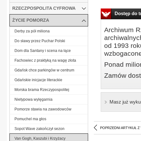
RZECZPOSPOLITA CYFROWA
Dostęp do tr
ŻYCIE POMORZA
Archiwum Rz
Derby za pół miliona
archiwalnyc
Do sławy przez Puchar Polski
od 1993 roku
Dom dla Santany i scena na łące
wzbogacone
Fachowiec z praktyką na wagę złota
Ponad milio
Gdańsk chce parkingów w centrum
Zamów dostę
Gdańskie inicjacje literackie
Morska brama Rzeczypospolitej
Nietypowa wylęgarnia
Masz już wyku
Pomorze stawia na zawodowców
Pomuchel ma głos
POPRZEDNI ARTYKUŁ Z
Sopot Wave zakończył sezon
Van Gogh, Kaszubi i Krzyżacy