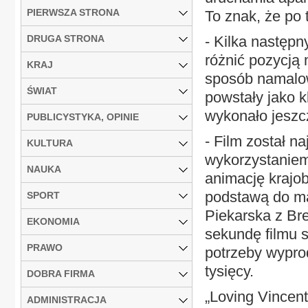
PIERWSZA STRONA
To znak, że po 
DRUGA STRONA
- Kilka następn
różnić pozycją
KRAJ
sposób namalow
ŚWIAT
powstały jako k
wykonało jeszc
PUBLICYSTYKA, OPINIE
- Film został n
KULTURA
wykorzystaniem 
NAUKA
animację krajob
podstawą do ma
SPORT
Piekarska z Bre
EKONOMIA
sekundę filmu 
PRAWO
potrzeby wypro
tysięcy.
DOBRA FIRMA
„Loving Vincent
ADMINISTRACJA