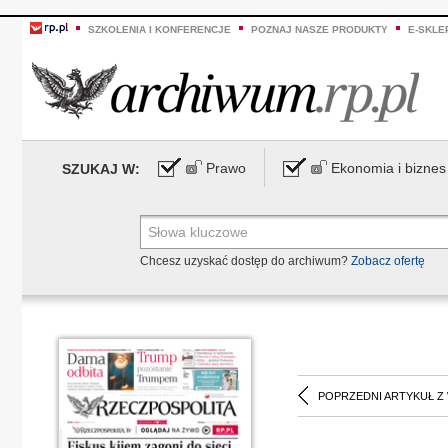
SZKOLENIA I KONFERENCJE
POZNAJ NASZE PRODUKTY
E-SKLE
Prawo
Ekonomia i biznes
SZUKAJ W:
Chcesz uzyskać dostęp do archiwum?
Zobacz ofertę
POPRZEDNI ARTYKUŁ Z