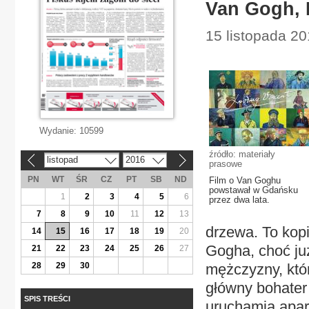
Van Gogh, 
15 listopada 20
Wydanie:
10599
źródło: materiały
listopad
2016
«
»
prasowe
PN
WT
ŚR
CZ
PT
SB
ND
Film o Van Goghu
powstawał w Gdańsku
1
2
3
4
5
6
przez dwa lata.
7
8
9
10
11
12
13
drzewa. To kopi
14
15
16
17
18
19
20
Gogha, choć ju
21
22
23
24
25
26
27
28
29
30
mężczyzny, któ
główny bohater 
SPIS TREŚCI
uruchamia apar