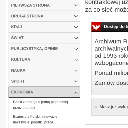
kontraktowej 
PIERWSZA STRONA
za co sieć może
DRUGA STRONA
Dostęp do tr
KRAJ
ŚWIAT
Archiwum Rz
archiwalnyc
PUBLICYSTYKA, OPINIE
od 1993 roku
KULTURA
wzbogacone
NAUKA
Ponad milio
SPORT
Zamów dostę
EKONOMIA
Banki zarabiają o jedną piątą mniej
Masz już wyku
przez podatek
Biznes dla Polski. Innowacje,
inwestycje, podatki, praca