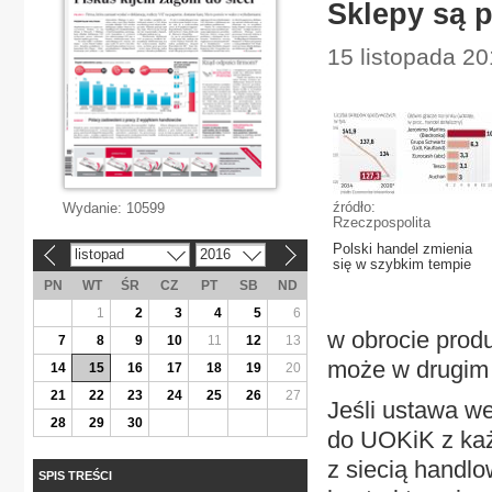
Sklepy są 
15 listopada 2
źródło:
Wydanie:
10599
Rzeczpospolita
Polski handel zmienia
listopad
2016
«
»
się w szybkim tempie
PN
WT
ŚR
CZ
PT
SB
ND
1
2
3
4
5
6
w obrocie prod
7
8
9
10
11
12
13
może w drugim 
14
15
16
17
18
19
20
21
22
23
24
25
26
27
Jeśli ustawa we
28
29
30
do UOKiK z ka
z siecią handl
SPIS TREŚCI