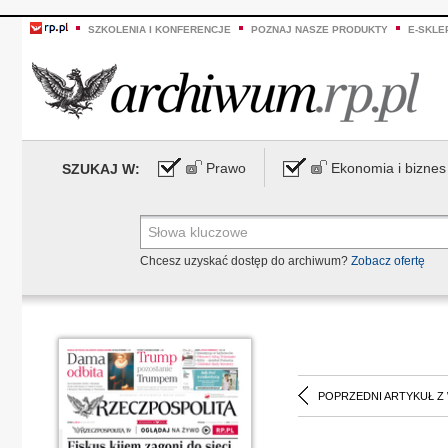
SZKOLENIA I KONFERENCJE
POZNAJ NASZE PRODUKTY
E-SKLE
Prawo
Ekonomia i biznes
SZUKAJ W:
Chcesz uzyskać dostęp do archiwum?
Zobacz ofertę
POPRZEDNI ARTYKUŁ Z