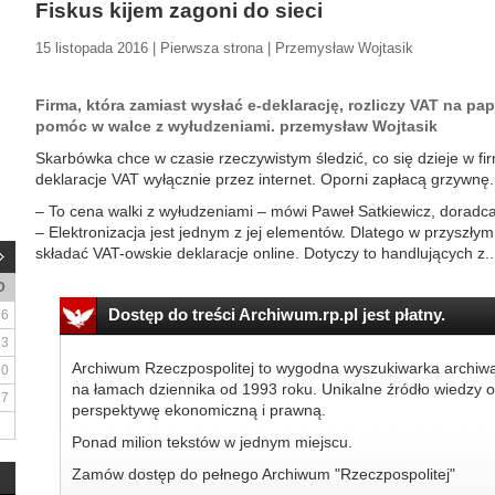
Fiskus kijem zagoni do sieci
15 listopada 2016 | Pierwsza strona | Przemysław Wojtasik
Firma, która zamiast wysłać e-deklarację, rozliczy VAT na pap
pomóc w walce z wyłudzeniami. przemysław Wojtasik
Skarbówka chce w czasie rzeczywistym śledzić, co się dzieje w fi
deklaracje VAT wyłącznie przez internet. Oporni zapłacą grzywnę.
– To cena walki z wyłudzeniami – mówi Paweł Satkiewicz, doradca
– Elektronizacja jest jednym z jej elementów. Dlatego w przyszłym
składać VAT-owskie deklaracje online. Dotyczy to handlujących z..
D
Dostęp do treści Archiwum.rp.pl jest płatny.
6
13
Archiwum Rzeczpospolitej to wygodna wyszukiwarka archiw
20
na łamach dziennika od 1993 roku. Unikalne źródło wiedzy o
27
perspektywę ekonomiczną i prawną.
Ponad milion tekstów w jednym miejscu.
Zamów dostęp do pełnego Archiwum "Rzeczpospolitej"