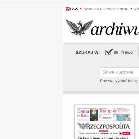
SZKOLENIA I KONFERENCJE
PO
Prawo
SZUKAJ W:
Chcesz uzyskać dostę