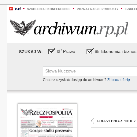
SZKOLENIA I KONFERENCJE
POZNAJ NASZE PRODUKTY
E-SKLE
Prawo
Ekonomia i biznes
SZUKAJ W:
Chcesz uzyskać dostęp do archiwum?
Zobacz ofertę
POPRZEDNI ARTYKUŁ Z