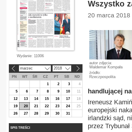
Wszystko z
20 marca 2018 
Wydanie:
11006
autor zdjęcia:
Waldemar Kompała
marzec
2018
«
»
źródło:
PN
WT
ŚR
CZ
PT
SB
ND
Rzeczpospolita
1
2
3
4
handlującej na
5
6
7
8
9
10
11
12
13
14
15
16
17
18
Ireneusz Kamińs
19
20
21
22
23
24
25
europejski nak
26
27
28
29
30
31
irlandzki sąd, 
przez Trybunał 
SPIS TREŚCI