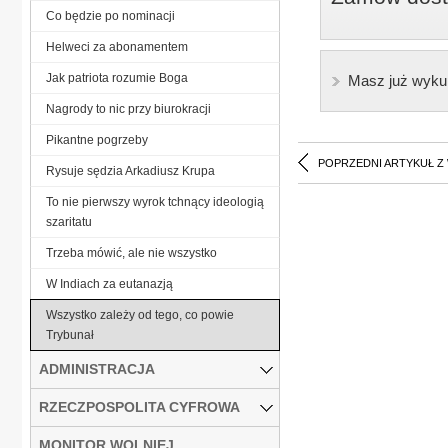
Co będzie po nominacji
Helweci za abonamentem
Jak patriota rozumie Boga
Masz już wyku
Nagrody to nic przy biurokracji
Pikantne pogrzeby
POPRZEDNI ARTYKUŁ Z
Rysuje sędzia Arkadiusz Krupa
To nie pierwszy wyrok tchnący ideologią
szaritatu
Trzeba mówić, ale nie wszystko
W Indiach za eutanazją
Wszystko zależy od tego, co powie
Trybunał
ADMINISTRACJA
RZECZPOSPOLITA CYFROWA
MONITOR WOLNIEJ