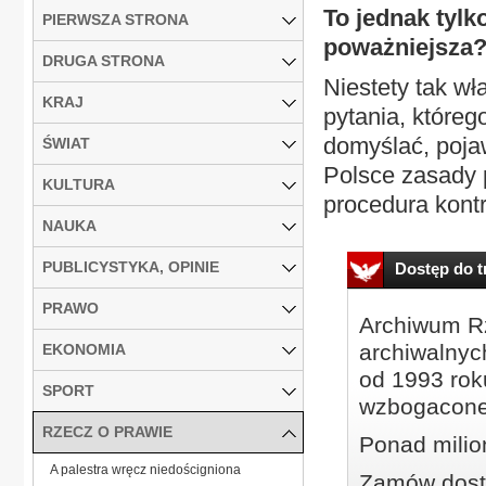
To jednak tylk
PIERWSZA STRONA
poważniejsza
DRUGA STRONA
Niestety tak wł
KRAJ
pytania, któreg
domyślać, poja
ŚWIAT
Polsce zasady 
KULTURA
procedura kontro
NAUKA
PUBLICYSTYKA, OPINIE
Dostęp do tr
PRAWO
Archiwum Rz
archiwalnyc
EKONOMIA
od 1993 roku
SPORT
wzbogacone
RZECZ O PRAWIE
Ponad milio
A palestra wręcz niedościgniona
Zamów dostę