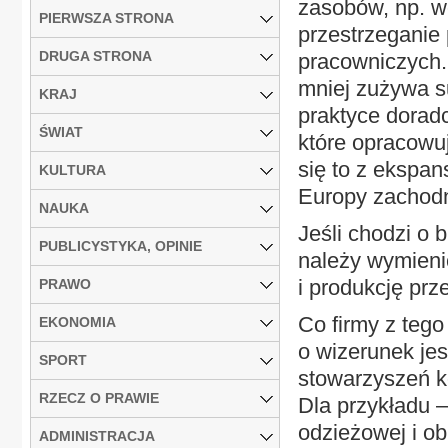
zasobów, np. wo
PIERWSZA STRONA
przestrzeganie
DRUGA STRONA
pracowniczych.
mniej zużywa su
KRAJ
praktyce doradc
ŚWIAT
które opracowu
się to z ekspan
KULTURA
Europy zachodn
NAUKA
Jeśli chodzi o 
PUBLICYSTYKA, OPINIE
należy wymieni
i produkcję pr
PRAWO
Co firmy z teg
EKONOMIA
o wizerunek jes
SPORT
stowarzyszeń k
RZECZ O PRAWIE
Dla przykładu 
odzieżowej i ob
ADMINISTRACJA