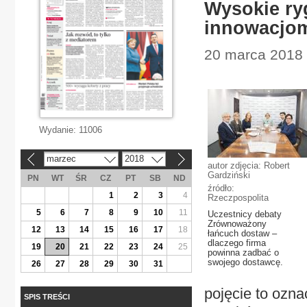
Wysokie ry
innowacjo
20 marca 2018 
Wydanie:
11006
marzec
2018
«
»
autor zdjęcia: Robert
Gardziński
PN
WT
ŚR
CZ
PT
SB
ND
źródło:
1
2
3
4
Rzeczpospolita
5
6
7
8
9
10
11
Uczestnicy debaty
Zrównoważony
12
13
14
15
16
17
18
łańcuch dostaw –
dlaczego firma
19
20
21
22
23
24
25
powinna zadbać o
swojego dostawcę.
26
27
28
29
30
31
pojęcie to ozna
SPIS TREŚCI