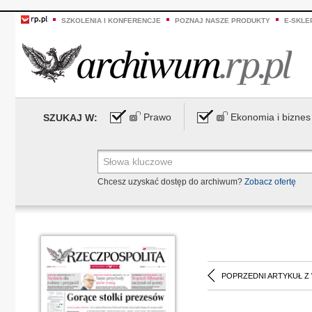
SZKOLENIA I KONFERENCJE
POZNAJ NASZE PRODUKTY
E-SKLE
Prawo
Ekonomia i biznes
SZUKAJ W:
Chcesz uzyskać dostęp do archiwum?
Zobacz ofertę
POPRZEDNI ARTYKUŁ Z