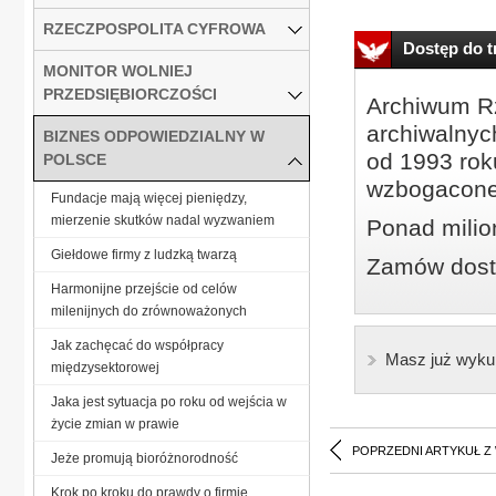
RZECZPOSPOLITA CYFROWA
Dostęp do tr
MONITOR WOLNIEJ
PRZEDSIĘBIORCZOŚCI
Archiwum Rz
archiwalnyc
BIZNES ODPOWIEDZIALNY W
od 1993 roku
POLSCE
wzbogacone
Fundacje mają więcej pieniędzy,
mierzenie skutków nadal wyzwaniem
Ponad milio
Giełdowe firmy z ludzką twarzą
Zamów dostę
Harmonijne przejście od celów
milenijnych do zrównoważonych
Jak zachęcać do współpracy
Masz już wyku
międzysektorowej
Jaka jest sytuacja po roku od wejścia w
życie zmian w prawie
POPRZEDNI ARTYKUŁ Z
Jeże promują bioróżnorodność
Krok po kroku do prawdy o firmie