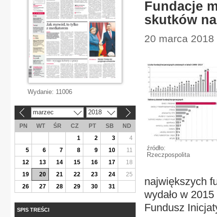
Fundacje ma
skutków n
20 marca 2018 
Wydanie:
11006
marzec
2018
«
»
PN
WT
ŚR
CZ
PT
SB
ND
1
2
3
4
źródło:
5
6
7
8
9
10
11
Rzeczpospolita
12
13
14
15
16
17
18
19
20
21
22
23
24
25
największych f
26
27
28
29
30
31
wydało w 2015 r
Fundusz Inicja
SPIS TREŚCI