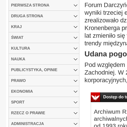
Forum Darczyńc
PIERWSZA STRONA
wyniki trzeciej
DRUGA STRONA
zrealizowało dz
KRAJ
Kronenberga prz
lat zmieniło si
ŚWIAT
trendy międzyn
KULTURA
Udana pog
NAUKA
Pod względem l
PUBLICYSTYKA, OPINIE
Zachodniej. W 2
korporacyjnych,
PRAWO
EKONOMIA
Dostęp do tr
SPORT
Archiwum Rz
RZECZ O PRAWIE
archiwalnyc
ADMINISTRACJA
od 1993 roku