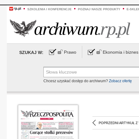
SZKOLENIA I KONFERENCJE
POZNAJ NASZE PRODUKTY
E-SKLE
Prawo
Ekonomia i biznes
SZUKAJ W:
Chcesz uzyskać dostęp do archiwum?
Zobacz ofertę
POPRZEDNI ARTYKUŁ Z