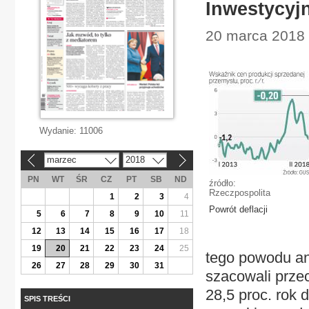
Inwestycyj
20 marca 2018 
Wydanie:
11006
marzec
2018
«
»
PN
WT
ŚR
CZ
PT
SB
ND
źródło:
Rzeczpospolita
1
2
3
4
Powrót deflacji
5
6
7
8
9
10
11
12
13
14
15
16
17
18
19
20
21
22
23
24
25
tego powodu an
26
27
28
29
30
31
szacowali przec
28,5 proc. rok 
SPIS TREŚCI