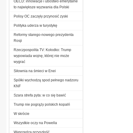
OECD: innowacje i ubóstwo emerytalne
to największe wyzwania dla Polski
Polisy OC zaczęły przynosić zyski
Polityka uderza w turystykę
Reformy starego-nowego prezydenta
Rosji
Rzeczpospolita TV: Kołodko: Trump
wypowiada wojnę, której nie może
wygrać
Siłownia na śmieci w Enei
Spółki wychodzą spod pełnego nadzoru
KNF
Szara strefa pyta: w co się bawić
Trump nie pogrąży polskich kopalń
W skrócie
Wszystkie oczy na Powella
Wyprzedza przyszłość