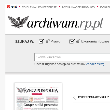
SZKOLENIA I KONFERENCJE
POZNAJ NASZE PRODUKTY
E-SKLE
Prawo
Ekonomia i biznes
SZUKAJ W:
Chcesz uzyskać dostęp do archiwum?
Zobacz ofertę
POPRZEDNI ARTYKUŁ Z