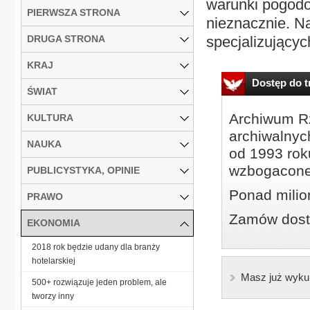
warunki pogodo
PIERWSZA STRONA
nieznacznie. Na
DRUGA STRONA
specjalizującyc
KRAJ
Dostęp do tr
ŚWIAT
Archiwum Rz
KULTURA
archiwalnyc
NAUKA
od 1993 roku
wzbogacone
PUBLICYSTYKA, OPINIE
Ponad milio
PRAWO
Zamów dostę
EKONOMIA
2018 rok będzie udany dla branży
hotelarskiej
Masz już wyku
500+ rozwiązuje jeden problem, ale
tworzy inny