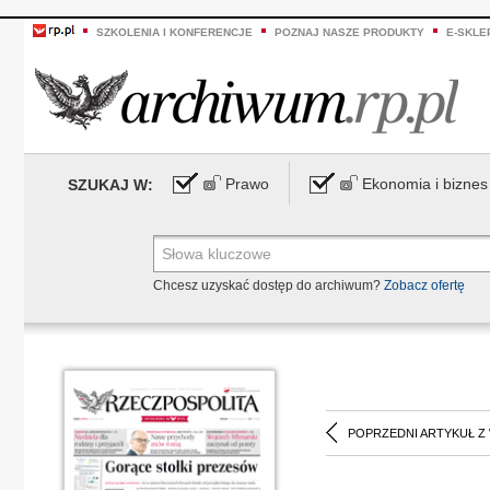
SZKOLENIA I KONFERENCJE
POZNAJ NASZE PRODUKTY
E-SKLE
Prawo
Ekonomia i biznes
SZUKAJ W:
Chcesz uzyskać dostęp do archiwum?
Zobacz ofertę
POPRZEDNI ARTYKUŁ Z