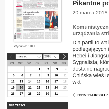
Pikantne p
20 marca 2018 
Komunistyczna
urządzania st
Dla partii to w
Wydanie:
11006
podlegających 
Hebei i Jiangsu
marzec
2018
«
»
Sygnalista, kt
PN
WT
ŚR
CZ
PT
SB
ND
dostanie nagro
1
2
3
4
Chińska wieś u
5
6
7
8
9
10
11
wkt
12
13
14
15
16
17
18
19
20
21
22
23
24
25
26
27
28
29
30
31
POPRZEDNI ARTYKUŁ Z
SPIS TREŚCI