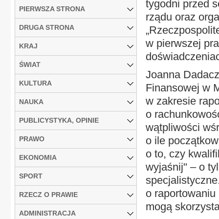
tygodni przed s
PIERWSZA STRONA
rządu oraz org
DRUGA STRONA
„Rzeczpospolit
w pierwszej pr
KRAJ
doświadczenia
ŚWIAT
Joanna Dadacz,
KULTURA
Finansowej w M
w zakresie rap
NAUKA
o rachunkowości
PUBLICYSTYKA, OPINIE
wątpliwości wś
o ile początko
PRAWO
o to, czy kwalif
EKONOMIA
wyjaśnij" – o t
SPORT
specjalistyczne
o raportowaniu 
RZECZ O PRAWIE
mogą skorzystać
ADMINISTRACJA