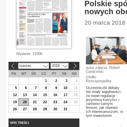
Polskie sp
nowych ob
20 marca 2018 
Wydanie:
11006
marzec
2018
«
»
autor zdjęcia: Robert
Gardziński
PN
WT
ŚR
CZ
PT
SB
ND
źródło:
1
2
3
4
Rzeczpospolita
Uczestniczki debaty
5
6
7
8
9
10
11
nie miały wątpliwości,
12
13
14
15
16
17
18
że nowe regulacje
przyniosą korzyści –
19
20
21
22
23
24
25
zarówno samym
firmom, jak również
26
27
28
29
30
31
ich interesariuszom, w
tym inwestorom.
SPIS TREŚCI