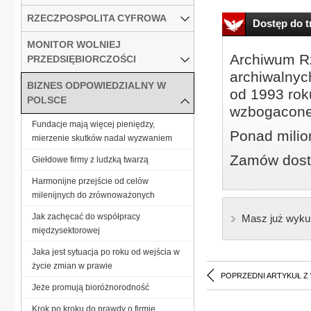
RZECZPOSPOLITA CYFROWA
Dostęp do tr
MONITOR WOLNIEJ
Archiwum Rz
PRZEDSIĘBIORCZOŚCI
archiwalnyc
BIZNES ODPOWIEDZIALNY W
od 1993 roku
POLSCE
wzbogacone
Fundacje mają więcej pieniędzy,
Ponad milio
mierzenie skutków nadal wyzwaniem
Zamów dostę
Giełdowe firmy z ludzką twarzą
Harmonijne przejście od celów
milenijnych do zrównoważonych
Jak zachęcać do współpracy
Masz już wyku
międzysektorowej
Jaka jest sytuacja po roku od wejścia w
życie zmian w prawie
POPRZEDNI ARTYKUŁ Z
Jeże promują bioróżnorodność
Krok po kroku do prawdy o firmie