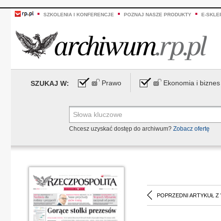
SZKOLENIA I KONFERENCJE
POZNAJ NASZE PRODUKTY
E-SKLE
Prawo
Ekonomia i biznes
SZUKAJ W:
Chcesz uzyskać dostęp do archiwum?
Zobacz ofertę
POPRZEDNI ARTYKUŁ Z