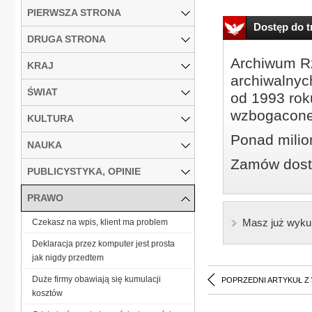
PIERWSZA STRONA
Dostęp do tr
DRUGA STRONA
Archiwum Rz
KRAJ
archiwalnyc
ŚWIAT
od 1993 roku
wzbogacone
KULTURA
Ponad milio
NAUKA
Zamów dostę
PUBLICYSTYKA, OPINIE
PRAWO
Masz już wyku
Czekasz na wpis, klient ma problem
Deklaracja przez komputer jest prosta
jak nigdy przedtem
Duże firmy obawiają się kumulacji
POPRZEDNI ARTYKUŁ Z
kosztów