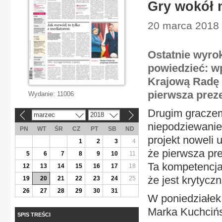
Gry wokół 
20 marca 2018 
Ostatnie wyro
powiedzieć: w
Krajową Radę 
pierwsza prez
Wydanie:
11006
Drugim graczem 
marzec
2018
«
»
niepodziewanie
PN
WT
ŚR
CZ
PT
SB
ND
projekt noweli
1
2
3
4
że pierwsza pr
5
6
7
8
9
10
11
Ta kompetencja
12
13
14
15
16
17
18
że jest krytycz
19
20
21
22
23
24
25
26
27
28
29
30
31
W poniedziałek
Marka Kuchcińs
SPIS TREŚCI