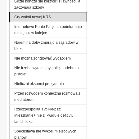
Gdzie kończą się korzyści z jawności, a
zaczynają szkody
Gry wokół nowej KRS
Internetowe Konto Pacjenta poinformuje
o miejscu w kolejce
Najem na doby zmorą dla sąsiadów w
bloku
Nie można żonglować wydatkiem
Nie trzeba wyroku, by policja odebrała
pistolet
Nieliczni eksperci prezydenta
Przed rozwodem konieczna rozmowa z
mediatorem
Rzeczpospolita TV: Kiełpsz:
Mieszkanie+ nie zlikwiduje deficytu
tanich lokali
Specustawa nie wykosi miejscowych
planów