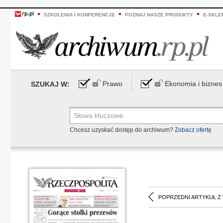
SZKOLENIA I KONFERENCJE
POZNAJ NASZE PRODUKTY
E-SKLE
Prawo
Ekonomia i biznes
SZUKAJ W:
Chcesz uzyskać dostęp do archiwum?
Zobacz ofertę
POPRZEDNI ARTYKUŁ Z